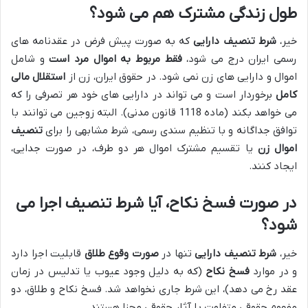
طول زندگی مشترک هم می شود؟
خیر،
شرط تنصیف دارایی
که به صورت پیش فرض در عقدنامه های
رسمی ایران درج می شود،
فقط مربوط به اموال مرد است
و شامل
اموال و دارایی های زن نمی شود. در حقوق ایران، زن از
استقلال مالی
کامل
برخوردار است و می تواند در دارایی های خود هر تصرفی را که
می خواهد بکند (ماده 1118 قانون مدنی). البته زوجین می توانند با
توافق جداگانه و با تنظیم سندی رسمی، شرط مشابهی را برای
تنصیف
اموال زن
یا تقسیم مشترک اموال هر دو طرف، در صورت جدایی،
ایجاد کنند.
در صورت فسخ نکاح، آیا شرط تنصیف اجرا می
شود؟
خیر،
شرط تنصیف دارایی
تنها در
صورت وقوع طلاق
قابلیت اجرا دارد
و در موارد
فسخ نکاح
(که به دلیل وجود عیوب یا تدلیس در زمان
عقد رخ می دهد)، این شرط جاری نخواهد شد. فسخ نکاح و طلاق، دو
مفهوم حقوقی متفاوت با آثار حقوقی مجزا هستند.