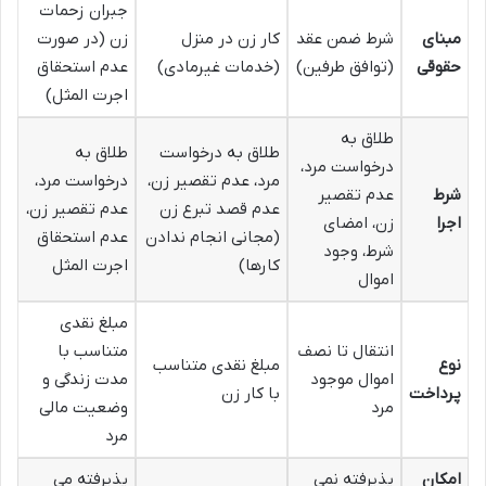
جبران زحمات
مبنای
شرط ضمن عقد
کار زن در منزل
زن (در صورت
حقوقی
(توافق طرفین)
(خدمات غیرمادی)
عدم استحقاق
اجرت المثل)
طلاق به
طلاق به درخواست
طلاق به
درخواست مرد،
مرد، عدم تقصیر زن،
درخواست مرد،
شرط
عدم تقصیر
عدم قصد تبرع زن
عدم تقصیر زن،
اجرا
زن، امضای
(مجانی انجام ندادن
عدم استحقاق
شرط، وجود
کارها)
اجرت المثل
اموال
مبلغ نقدی
انتقال تا نصف
متناسب با
نوع
مبلغ نقدی متناسب
اموال موجود
مدت زندگی و
پرداخت
با کار زن
مرد
وضعیت مالی
مرد
امکان
پذیرفته نمی
پذیرفته می