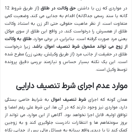
در مواردی که زن با داشتن
حق وکالت در طلاق
(از طریق شروط 12
گانه یا سند رسمی جداگانه) اقدام به جدایی می کند، وضعیت کمی
متفاوت است. از نظر ماهیت حقوقی، حتی اگر زن به استناد وکالت
طلاق از همسرش را درخواست کند، در واقع این طلاق از سوی موکل
یعنی مرد صورت گرفته است. بنابراین، در برخی موارد،
طلاق به وکالت
از زوج می تواند مشمول شرط تنصیف اموال باشد
، زیرا درخواست
طلاق در حقیقت از جانب مرد (از طریق وکیلش، یعنی زن) مطرح شده
است. این یک نکته بسیار حساس و نیازمند بررسی دقیق پرونده
توسط وکیل است.
موارد عدم اجرای شرط تنصیف دارایی
همان گونه که اجرای
شرط تنصیف اموال
به شرایط خاصی بستگی
دارد، مواردی نیز وجود دارند که در آن ها، این شرط علی رغم امضا و
توافق اولیه، قابل اجرا نخواهد بود. آگاهی از این موارد، می تواند از
بروز سوءتفاهم ها و انتظارات نادرست جلوگیری کند و به زوجین
کمک کند تا با دیدی واقع بینانه به مسائل مالی پس از جدایی نگاه