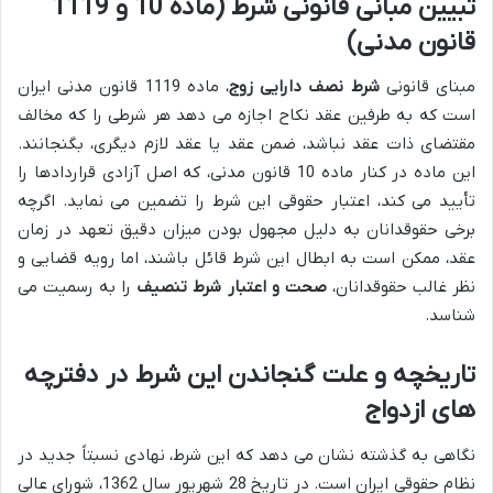
تبیین مبانی قانونی شرط (ماده 10 و 1119
قانون مدنی)
مبنای قانونی
شرط نصف دارایی زوج
، ماده 1119 قانون مدنی ایران
است که به طرفین عقد نکاح اجازه می دهد هر شرطی را که مخالف
مقتضای ذات عقد نباشد، ضمن عقد یا عقد لازم دیگری، بگنجانند.
این ماده در کنار ماده 10 قانون مدنی، که اصل آزادی قراردادها را
تأیید می کند، اعتبار حقوقی این شرط را تضمین می نماید. اگرچه
برخی حقوقدانان به دلیل مجهول بودن میزان دقیق تعهد در زمان
عقد، ممکن است به ابطال این شرط قائل باشند، اما رویه قضایی و
نظر غالب حقوقدانان،
صحت و اعتبار شرط تنصیف
را به رسمیت می
شناسد.
تاریخچه و علت گنجاندن این شرط در دفترچه
های ازدواج
نگاهی به گذشته نشان می دهد که این شرط، نهادی نسبتاً جدید در
نظام حقوقی ایران است. در تاریخ 28 شهریور سال 1362، شورای عالی