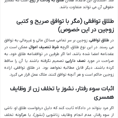
شد. استثنای این قاعده، همان
طلاق به وکالت از زوج
است که تفسیر
حقوقی آن می تواند متفاوت باشد.
طلاق توافقی (مگر با توافق صریح و کتبی
زوجین در این خصوص)
در
طلاق توافقی
، زوجین بر سر تمامی مسائل مالی و غیرمالی به توافق
می رسند. در این نوع طلاق، اگرچه
شرط تنصیف اموال
ممکن است در
عقدنامه امضا شده باشد، اما اگر طرفین در توافقنامه طلاق خود، به
صراحت در مورد
نصف دارایی
تصمیم نگرفته باشند یا آن را ساقط
کرده باشند، دیگر قابل مطالبه نخواهد بود. در طلاق توافقی، اراده
زوجین حاکم است و هر آنچه توافق کنند، ملاک عمل قرار می گیرد.
اثبات سوء رفتار، نشوز یا تخلف زن از وظایف
همسری
اگر مرد بتواند در دادگاه ثابت کند که دلیل درخواست طلاق او، ناشی
از سوء رفتار، عدم انجام وظایف زناشویی (نشوز)، یا هرگونه تخلف