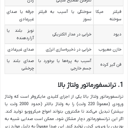
نگرفتن صحیح سینی
زدن
فیلتر میکا
سوختگی یا آسیب به فیلتر
جرقه یا صدای
سوخته
نسوز
غیرعادی
نویز بلند یا
دیود
خرابی در مدار الکتریکی
آزاردهنده
خازن معیوب
خرابی در ذخیره‌سازی انرژی
صدای غیرعادی
آسیب به پره‌ها یا برخورد با
صدای بلند یا
فن گیر کرده
جسم خارجی
چرخشی
1. ترانسفورماتور ولتاژ بالا
ترانسفورماتور ولتاژ بالا یکی از اجزای کلیدی مایکروفر است که ولتاژ
ورودی (معمولاً 220 ولت) را به ولتاژ بالاتر (حدود 2000 ولت یا
بیشتر) تبدیل می‌کند تا مگنترون بتواند امواج میکروویو تولید کند.
اگر این ترانسفورماتور دچار مشکل شود، ممکن است صدایی شبیه به
بوزیدن یا ویرویر کردن تولید کند. این صدا معمولاً به دلیل موارد زیر