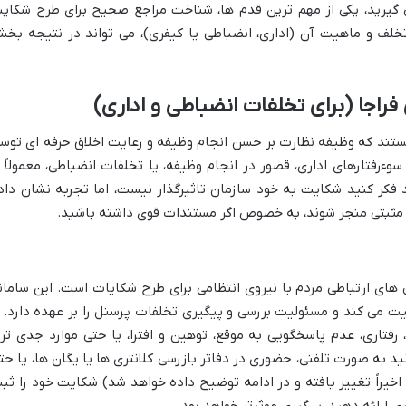
گیرید، یکی از مهم ترین قدم ها، شناخت مراجع صحیح برای طرح شکای
لف و ماهیت آن (اداری، انضباطی یا کیفری)، می تواند در نتیجه بخ
فراجا (برای تخلفات انضباطی و اداری)
هستند که وظیفه نظارت بر حسن انجام وظیفه و رعایت اخلاق حرفه ای توس
وءرفتارهای اداری، قصور در انجام وظیفه، یا تخلفات انضباطی، معمولاً ا
کر کنید شکایت به خود سازمان تاثیرگذار نیست، اما تجربه نشان داد
ج مثبتی منجر شوند، به خصوص اگر مستندات قوی داشته باشید.
ین کانال های ارتباطی مردم با نیروی انتظامی برای طرح شکایات است. این سامان
ت می کند و مسئولیت بررسی و پیگیری تخلفات پرسنل را بر عهده دارد. ا
 رفتاری، عدم پاسخگویی به موقع، توهین و افترا، یا حتی موارد جدی تر
نید به صورت تلفنی، حضوری در دفاتر بازرسی کلانتری ها یا یگان ها، یا حت
 اخیراً تغییر یافته و در ادامه توضیح داده خواهد شد) شکایت خود را ثب
 ارائه دهید، پیگیری موثرتر خواهد بود.