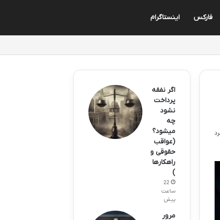
فارکس
اینستاگرام
اگر نفقه
پرداخت
نشود
چه
میشود؟
(عواقب
حقوقی و
راهکارها
)
22
ساعت
پیش
مرور