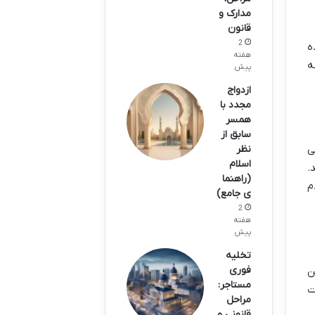
مدارک و
قانون
2
ه
هفته
ه
پیش
ازدواج
مجدد با
همسر
سابق از
نظر
ی
اسلام
.
(راهنما
م
ی جامع)
2
هفته
پیش
تخلیه
فوری
ن
مستاجر:
ت
مراحل
قانونی و