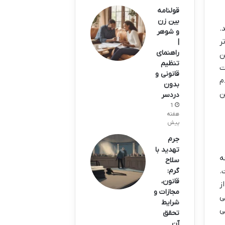
قولنامه
بین زن
.
و شوهر
ر
|
راهنمای
ن
تنظیم
ت
قانونی و
م
بدون
ن
دردسر
1
هفته
پیش
جرم
تهدید با
ه
سلاح
.
گرم:
قانون،
ز
مجازات و
ی
شرایط
ی
تحقق
آن