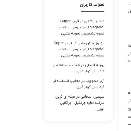
ت
نظرات کاربران
ش
کامبیز زاهدی
در
قرص Super
Vegadol قرمز؛ بررسی اصالت و
نحوه تشخیص نمونه تقلبی
بهروز غلام رضایی
در
قرص Super
ط
Vegadol قرمز؛ بررسی اصالت و
ز
نحوه تشخیص نمونه تقلبی
ه
روزبه فاضلی
در
معایب استفاده از
گرمایش کولر گازی
آریا محجوب
در
معایب استفاده از
گرمایش کولر گازی
ه
سیمین اسحاقی
در
حرفه ای ترین
ز
شرکت اجاره جرثقیل : جرثقیل
ی
نوین
ی
ت