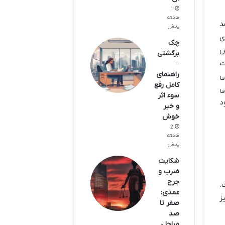
1
هفته
د
پیش
ی
چک
ش
برگشتی
ت
–
راهنمای
ی
کامل رفع
ی
سوء اثر
د
و خبر
خوش
2
هفته
پیش
شکایت
ضرب و
جرح
.
عمدی:
ز
صفر تا
صد
مراحل،