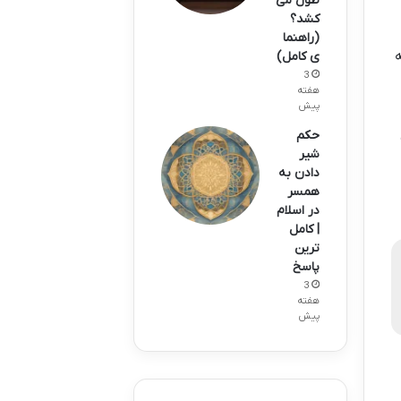
طول می
کشد؟
(راهنما
ه
ی کامل)
3
هفته
پیش
حکم
شیر
دادن به
همسر
در اسلام
| کامل
ترین
پاسخ
3
هفته
پیش