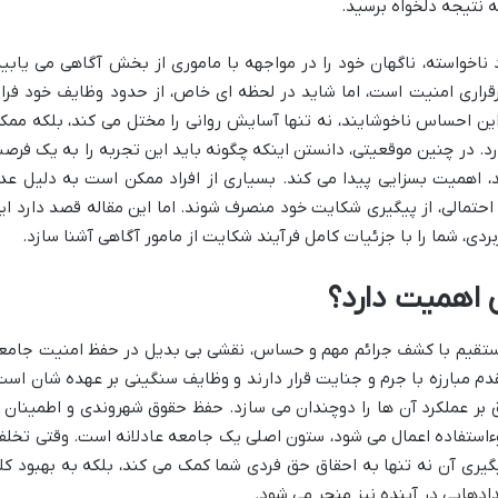
 نتیجه دلخواه برسید.
ناخواسته، ناگهان خود را در مواجهه با ماموری از بخش آگاهی می یابید
اری امنیت است، اما شاید در لحظه ای خاص، از حدود وظایف خود فرات
. این احساس ناخوشایند، نه تنها آسایش روانی را مختل می کند، بلکه ممک
د. در چنین موقعیتی، دانستن اینکه چگونه باید این تجربه را به یک فرص
، اهمیت بسزایی پیدا می کند. بسیاری از افراد ممکن است به دلیل عد
احتمالی، از پیگیری شکایت خود منصرف شوند. اما این مقاله قصد دارد ای
ربردی، شما را با جزئیات کامل فرآیند شکایت از مامور آگاهی آشنا سازد.
ی اهمیت دارد؟
مستقیم با کشف جرائم مهم و حساس، نقشی بی بدیل در حفظ امنیت جامع
قدم مبارزه با جرم و جنایت قرار دارند و وظایف سنگینی بر عهده شان است
بر عملکرد آن ها را دوچندان می سازد. حفظ حقوق شهروندی و اطمینان ا
وءاستفاده اعمال می شود، ستون اصلی یک جامعه عادلانه است. وقتی تخلف
یری آن نه تنها به احقاق حق فردی شما کمک می کند، بلکه به بهبود کل
ادهایی در آینده نیز منجر می شود.