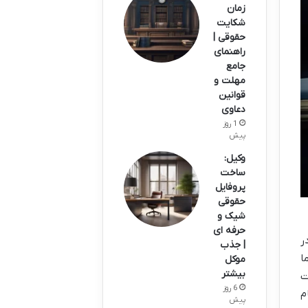
زمان
شکایت
حقوقی |
راهنمای
جامع
مهلت و
قوانین
دعاوی
1 روز
پیش
وکیل:
ساخت
پروفایل
حقوقی
شیک و
حرفه ای
ر
| جذب
ا
موکل
بیشتر
ت
6 روز
م
پیش