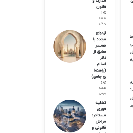
،
مدارک و
قانون
2
هفته
پیش
ازدواج
ط
مجدد با
ی
همسر
گی
سابق از
نظر
 به
اسلام
(راهنما
ی جامع)
ه
2
هفته
 برگی دریافت کنند. شرایط اقدام از طریق ماده 147
پیش
ی
تخلیه
د
فوری
مستاجر:
مراحل
قانونی و