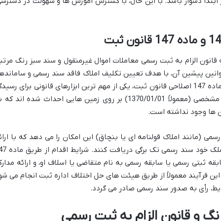
ر ابتدا دشوار باشد. با این حال، با گسترش آموزش ها و سهولت در دسترسی
 قانون الزام به ثبت رسمی معاملات اموال غیرمنقول و سند سبز رنگ مرتب
وانین پیشین آن، با هدف تعیین تکلیف املاک فاقد سند رسمی و سامانده
وضعیت مالکیت ها به تصویب رسیده اند. ماده 147 اصلاحی قانون ثبت، یکی از مهم ترین ابزارهای قانونی برای رسید
به وضعیت اعیانی هایی است که تا تاریخ مشخصی (معمولاً 1370/01/01) بر روی زمین هایی احداث شده اند که
ن ها وجود نداشته است.
رسمی (مانند املاک قولنامه ای یا بنچاق) این امکان را می دهد که با ارائ
مدارک لازم و طی کردن مراحل قانونی، برای ملک خود سند رسمی تک
قه ثبتی رسمی یا سابقه رسمی به نام متقاضی یا اسلاف او، و ارائه مدارک
این فرآیند معمولاً از طریق هیئت های حل اختلاف اداره ثبت انجام می شو
ایط، رأی به صدور سند رسمی صادر می گردد.
گ و قانون الزام به ثبت رسمی