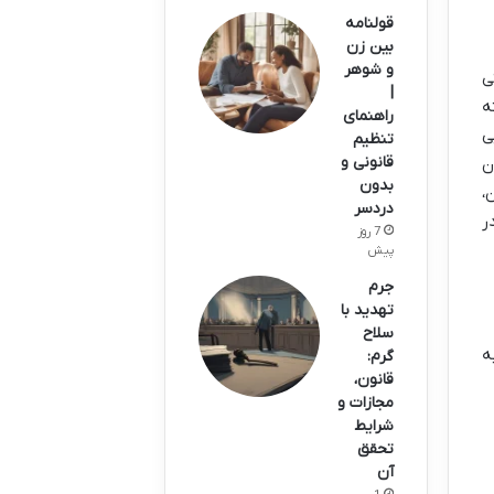
قولنامه
بین زن
و شوهر
ی
|
ه
راهنمای
ی
تنظیم
قانونی و
ن
بدون
،
دردسر
ر
7 روز
پیش
جرم
تهدید با
سلاح
ه
گرم:
قانون،
مجازات و
شرایط
تحقق
آن