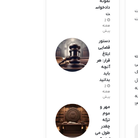
نمونه
دادخواس
ت
ت
ت
2
هفته
پیش
دستور
قضایی
ابلاغ
ت
قرار: هر
ی
آنچه
گ
باید
ل
بدانید
2
ه
هفته
ه
پیش
دهای سبز رنگ عموماً از اواسط سال ۱۴۰۳
مهر و
موم
ترکه
چقدر
طول می