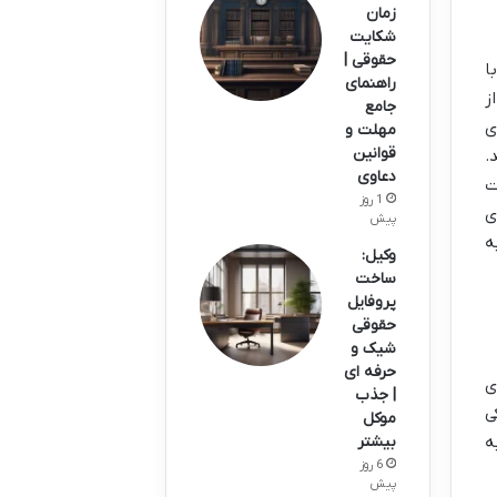
زمان
شکایت
حقوقی |
ا
راهنمای
ز
جامع
ی
مهلت و
قوانین
.
دعاوی
ت
1 روز
ی
پیش
ه
وکیل:
ساخت
پروفایل
حقوقی
شیک و
حرفه ای
ی
| جذب
ی
موکل
ه
بیشتر
6 روز
پیش