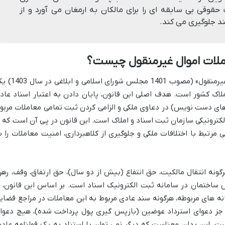
حقوقی بی سابقه ای را برای مالکان به ارمغان می آورد و از
ند جلوگیری می کند.
املات اموال غیرمنقول چیست؟
«قانون الزام به ثبت رسمی معاملات اموال غیرمنقول» (مصوب 1401 مجلس شورای
ملاک کشور است. هدف اصلی این قانون، پایان دادن به اعتبار اسناد عاد
 های دست نویس) در دعاوی ملکی و الزامی کردن ثبت تمامی معاملات مربو
لکترونیکی سازمان ثبت اسناد و املاک است. این قانون در پی آن است که ب
تبط با اختلافات ملکی و جلوگیری از کلاهبرداری، امنیت معاملات را ب
گونه انتقال مالکیت، حق انتفاع (بیش از دو سال)، حق ارتفاق، وقف، رهن
اختمان در سامانه ثبت الکترونیک اسناد است. بر اساس این قانون، ا
ه های مربوطه، هرگونه سند عادی مربوط به این معاملات در مراجع قضای
 به جز دعوای استرداد عوضین (بازپس گیری پول پرداخت شده)، هیچ دعوا
ت. این بدان معناست که دیگر نمی توان با استناد به یک قولنامه عادی