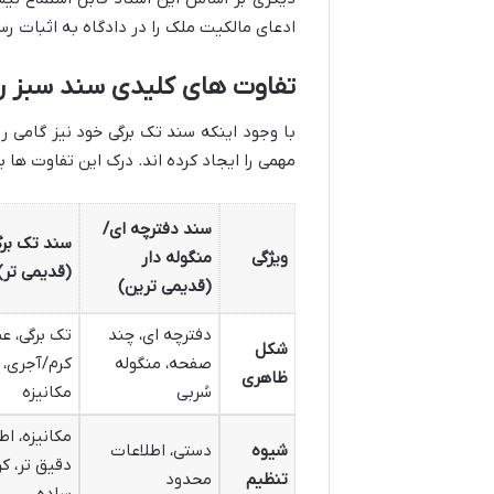
ادعای مالکیت ملک را در دادگاه به اثبات رس
تفاوت های کلیدی سند سبز رنگ
با وجود اینکه سند تک برگی خود نیز گامی رو
مهمی را ایجاد کرده اند. درک این تفاوت ها 
سند دفترچه ای/
سند تک برگ
ویژگی
منگوله دار
(قدیمی تر)
(قدیمی ترین)
دفترچه ای، چند
تک برگی، عم
شکل
صفحه، منگوله
کرم/آجری،
ظاهری
سُربی
مکانیزه
مکانیزه، اط
شیوه
دستی، اطلاعات
دقیق تر، کر
تنظیم
محدود
ساده