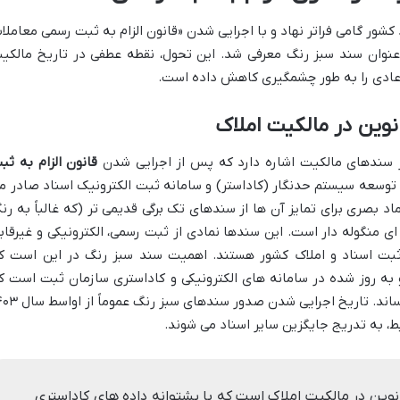
شور گامی فراتر نهاد و با اجرایی شدن «قانون الزام به ثبت رسمی معاملا
 عنوان سند سبز رنگ معرفی شد. این تحول، نقطه عطفی در تاریخ مالکی
 عادی را به طور چشمگیری کاهش داده است.
وین در مالکیت املاک
 سندهای مالکیت اشاره دارد که پس از اجرایی شدن
قانون الزام به ثب
 توسعه سیستم حدنگار (کاداستر) و سامانه ثبت الکترونیک اسناد صادر م
اد بصری برای تمایز آن ها از سندهای تک برگی قدیمی تر (که غالباً به رن
ی منگوله دار است. این سندها نمادی از ثبت رسمی، الکترونیکی و غیرقاب
ثبت اسناد و املاک کشور هستند. اهمیت سند سبز رنگ در این است ک
 و به روز شده در سامانه های الکترونیکی و کاداستری سازمان ثبت است ک
اعتبار و امنیت حقوقی آن را به حداکثر می رساند. تاریخ اجرایی شدن صدور سن
، به تدریج جایگزین سایر اسناد می شوند.
وین در مالکیت املاک است که با پشتوانه داده های کاداستری