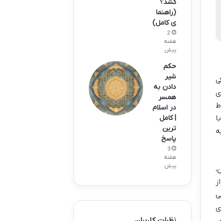
کشد؟
(راهنما
ی کامل)
2
هفته
پیش
حکم
شیر
 اسلامی و ابلاغی در سال 1403) یکی
دادن به
ی
همسر
ط
در اسلام
ا
| کامل
ترین
ه
پاسخ
3
هفته
پیش
،
ز
ی
ی
،
نظرات کاربران