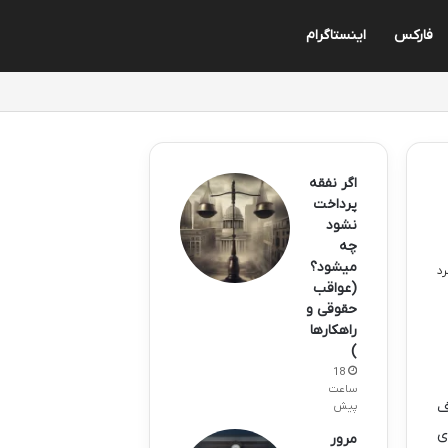
فارکس
اینستاگرام
اگر نفقه
پرداخت
نشود
چه
میشود؟
(عواقب
حقوقی و
راهکارها
)
18
ساعت
ف
پیش
ی
مرور