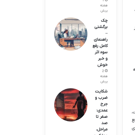
1
هفته
پیش
چک
برگشتی
–
راهنمای
کامل رفع
سوء اثر
و خبر
خوش
ه
2
هفته
پیش
شکایت
ضرب و
جرح
عمدی:
،
صفر تا
ع
صد
ی
مراحل،