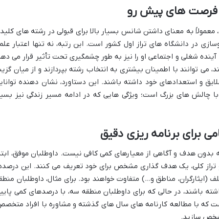
زمایشی تجربی، معمولاً به معنای داشتن شانس بسیار بالا برای قبولی در رشته های کلید
سازی در دانشگاه های تراز اول کشور است. این رتبه، نه تنها اعتبار علم
ه آینده شغلی و اجتماعی او را نیز به طور چشمگیری تحت تأثیر قرار می دهد
، می توانند با اطمینان بیشتری به انتخاب رشته بپردازند و از میان گزین
لایق و استعدادهای خود داشته باشند. این دستاورد، نشان دهنده توانای
ه با چالش های بزرگ است؛ ویژگی هایی که در ادامه مسیر زندگی نیز بسیا
امی برای برنامه ریزی دقیق
رتبه زیر ۲۰۰۰، صرفاً مطالعه بدون هدف و آگاهی از معیارهای کمی کافی نیست. داوطلبان موفق، ابت
 تراز کلی، یک هدف گذاری مشخص برای خود تعریف می کنند. این درصده
 و سهمیه های مختلف (ایثارگران، مناطق و…) متفاوت خواهند بود. برای مثال، داوطلبان منط
ته باشند، در حالی که برای داوطلبان منطقه سه، با درصدهای کمی پایی
 است که با مطالعه کارنامه های سال های گذشته و مشاوره با افراد متخصص
مشخص سازید.