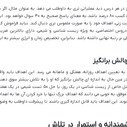
ر هر درس، دید عملیاتی تری به داوطلب می دهد. به عنوان مثال، اگر د
درسی مانند زیست شناسی (۵۰ سوال)، هدف کسب ۸۰ درصد باشد، به معنای پاسخ صحیح به ۴۰ سوال خواهد ب
ت زنی، اهداف خود را به صورت ملموس تری دنبال کند. نباید فراموش کر
دروس اختصاصی، به ویژه زیست شناسی و شیمی، دارای بالاترین ضری
ی بر رتبه نهایی داشته باشد. بنابراین، تخصیص زمان و انرژی بیشتر به ای
چالش برانگیز
به تعیین اهداف روزانه، هفتگی و ماهانه می رسد. این اهداف باید واق
 در عین حال به اندازه ای چالش برانگیز که او را به تلاش بیشتر سوق دهند
برای مثال، هدف گذاری برای مطالعه یک فصل خاص از زیست شناسی در یک روز، یا حل ۵۰ تست شیمی در یک
موفق، به خوبی می دانند که اهداف بزرگ تنها با خرد کردن آن ها به اهدا
ند. این اهداف باید قابل اندازه گیری باشند تا پیشرفت داوطلب به وضو
مندانه و استمرار در تلاش