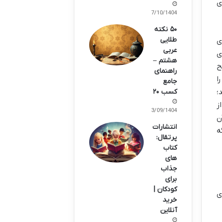
ی
07/10/1404
۵۰ نکته
طلایی
ی
عربی
 های
هشتم –
ح
راهنمای
ا
جامع
؛
کسب ۲۰
ز
03/09/1404
ن
انتشارات
ه
پرتقال:
کتاب
های
جذاب
برای
کودکان |
ی
خرید
آنلاین