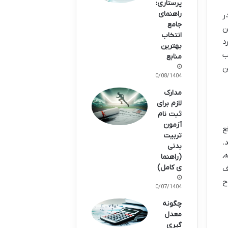
پرستاری:
راهنمای
ر
جامع
ود. این
انتخاب
د
بهترین
ب
منابع
ن
10/08/1404
مدارک
لازم برای
ثبت نام
آزمون
ع
تربیت
.
بدنی
 هفته،
(راهنما
ی کامل)
ف
ح
30/07/1404
چگونه
معدل
گیری