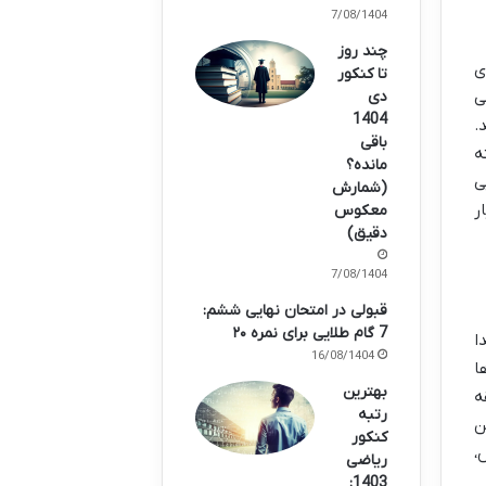
17/08/1404
چند روز
ی
تا کنکور
ی
دی
1404
.
باقی
ه
مانده؟
ی
(شمارش
ر
معکوس
دقیق)
17/08/1404
قبولی در امتحان نهایی ششم:
7 گام طلایی برای نمره ۲۰
دا
16/08/1404
ا
بهترین
قه
رتبه
ن
کنکور
،
ریاضی
1403: