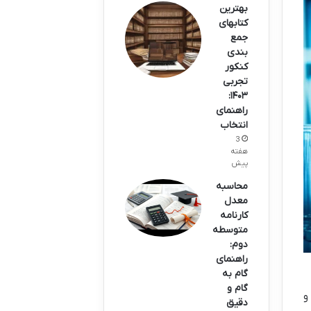
بهترین
کتابهای
جمع
بندی
کنکور
تجربی
۱۴۰۳:
راهنمای
انتخاب
3
هفته
پیش
محاسبه
معدل
کارنامه
متوسطه
دوم:
راهنمای
گام به
گام و
و
دقیق