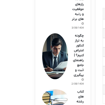
رازهای
موفقیت
و رتبه
های برتر
13/08/1404
چگونه
به تراز
کنکور
اعتراض
کنیم؟ |
راهنمای
جامع
ثبت و
پیگیری
12/08/1404
کتاب
های
رشته