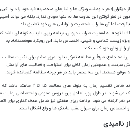
 دیگران):
هر داوطلب، ویژگی ها و نیازهای منحصربه فرد خود را دارد. کپی
بدون در نظر گرفتن این تفاوت ها، نه تنها سودی ندارد، بلکه می تواند آسیب
ام گرفت، اما آن ها را با شخصیت و توانایی های خود تطبیق داد.
:
با توجه به اهمیت ضرایب دروس، برنامه ریزی باید به گونه ای باشد که
یژه زیست شناسی و شیمی، اختصاص یابد. این رویکرد هوشمندانه، به
 را از زمان خود کسب کند.
رنامه جامع، صرفاً بر مطالعه تمرکز ندارد. مرور منظم برای تثبیت مطالب،
ش سرعت، و همچنین زمان کافی برای استراحت و فعالیت های آرامش
ه موفق هستند. این سه عنصر باید در هر چرخه مطالعه گنجانده شوند.
یک نمونه از برنامه ایده آل روزانه می تواند شامل تقسیم زمان به بلوک های مطالعه ۱.۵ تا ۲ ساعته ب
۱۰ تا ۱۵ دقیقه ای تفکیک می شوند. در طول روز، تعادل بین دروس عمومی و اختصاصی رعایت م
 نظر گرفته می شود. برنامه ریزی هفتگی نیز شامل هدف گذاری برای اتما
 اختصاص زمان برای جبران عقب ماندگی ها و رفع اشکال است.
ز ناامیدی