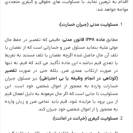
اقدام به ترهین نماید، با مسئولیت های حقوقی و کیفری متعددی
مواجه خواهد شد:
مسئولیت مدنی (جبران خسارت):
مطابق
ماده ۱۲۳۸ قانون مدنی
: «قیمی که تقصیر در حفظ مال
مولی علیه بنماید مسئول ضرر و خساراتی است که از نقصان یا
تلف آن مال حاصل شده اگرچه نقصان یا تلف مستند به تفریط
یا تعدی قیم نباشد.» این ماده تأکید می کند که قیم، نه تنها
در صورت ارتکاب عمدی ضرر، بلکه حتی در صورت
تقصیر
(کوتاهی در انجام وظیفه یا بی احتیاطی)
نیز مسئول جبران
خسارات وارده به محجور از اموال شخصی خود است. این
مسئولیت تا جایی است که اگر مال مرهونه به دلیل اهمال قیم
از بین برود یا مزایده شود، قیم باید تمامی ضرر و زیان وارده
به محجور را از اموال شخصی خود جبران کند.
مسئولیت کیفری (خیانت در امانت):