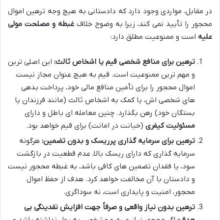
در مقابل، مواردی وجود دارد که دادستانی به هیچ وجه ترهین اموال
محجور را تأیید نمی کند، زیرا به وضوح خلاف
غبطه و مصلحت مولی
علیه
است و ممنوعیت مطلق دارد:
ترهین برای منافع شخصی قیم یا اشخاص ثالث:
این اصلی ترین
و مهم ترین ممنوعیت است. قیم به هیچ عنوان مجاز نیست
اموال محجور را برای تأمین منافع مالی خود، پرداخت بدهی
های شخصی اش، یا کمک به اشخاص ثالث (مانند فرزندان یا
بستگان خود) رهن بگذارد. چنین معامله ای باطل و دارای
مسئولیت کیفری
(خیانت در امانت) برای قیم خواهد بود.
ترهین برای سرمایه گذاری پرریسک و بدون تضمین:
هرگونه
سرمایه گذاری که دارای ریسک بالا، عدم قطعیت در بازگشت
سود، یا فقدان تضمین های کافی باشد، به غبطه محجور نیست
و دادستان با آن مخالفت خواهد کرد. هدف از حفظ اموال
محجور، امنیت و پایداری است، نه سوداگری.
ترهین بدون نیاز واقعی و صرفاً جهت افزایش نقدینگی بی
هدف:
اگر محجور نیاز مبرم و مشخصی به پول نداشته باشد و