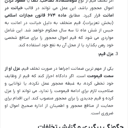
اگر تخلف قیم از نوع
سوءاستفاده
،
تصاحب
،
تلف
یا
مفقود کردن
اموال محجور باشد، این عمل می تواند در قالب
خیانت در
امانت
قرار گیرد. مطابق
ماده ۶۷۴ قانون مجازات اسلامی
(بخش تعزیرات)، قیم متخلف به دلیل خیانت در امانت به
حبس از شش ماه تا سه سال محکوم خواهد شد. این شامل
مواردی می شود که قیم اموال محجور را برای منافع شخصی
خود رهن بگذارد یا از محل آن به نفع خود استفاده کند.
عزل قیم:
یکی از مهم ترین ضمانت اجراها در صورت تخلف قیم،
عزل او از
سمت قیمومت
است. اگر دادگاه احراز کند که قیم از وظایف
خود تخطی کرده، به غبطه محجور عمل نکرده، یا توانایی و
صلاحیت لازم برای ادامه قیمومت را ندارد، می تواند او را عزل
کرده و قیم جدیدی را برای محجور منصوب کند. این اقدام برای
حمایت از منافع محجور و اطمینان از اداره صحیح اموال او
ضروری است.
چگونگی پیگیری و گزارش تخلفات