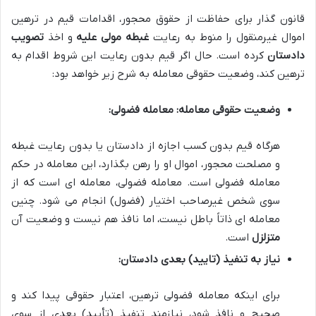
قانون گذار برای حفاظت از حقوق محجور، اقدامات قیم در ترهین
اموال غیرمنقول را منوط به رعایت
غبطه مولی علیه
و اخذ
تصویب
دادستان
کرده است. حال اگر قیم بدون رعایت این شروط اقدام به
ترهین کند، وضعیت حقوقی معامله به شرح زیر خواهد بود:
وضعیت حقوقی معامله: معامله فضولی:
هرگاه قیم بدون کسب اجازه از دادستان یا بدون رعایت غبطه
و مصلحت محجور، اموال او را رهن بگذارد، این معامله در حکم
معامله فضولی است. معامله فضولی، معامله ای است که از
سوی شخص غیرصاحب اختیار (فضول) انجام می شود. چنین
معامله ای ذاتاً باطل نیست، اما نافذ هم نیست و وضعیت آن
متزلزل
است.
نیاز به تنفیذ (تایید) بعدی دادستان:
برای اینکه معامله فضولی ترهین، اعتبار حقوقی پیدا کند و
صحیح و نافذ شود، نیازمند تنفیذ (تأیید) بعدی از سوی