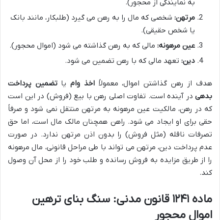
به نمایندگی از محجور).
مرتهن:
شخصی که مال را به رهن می گیرد (طلبکار، مانند بانک
یا شخص حقیقی).
عین مرهونه:
مالی که به رهن گذاشته می شود (اموال محجور).
دین:
تعهد مالی که با رهن تضمین می شود.
هدف از رهن گذاشتن اموال، معمولاً
اخذ وام
یا
تضمین پرداخت
بدهی
در آینده است. تفاوت اصلی رهن با بیع (فروش) در این است
که در رهن، مالکیت عین مرهونه به مرتهن منتقل نمی شود و صرفاً
حقی برای او ایجاد می شود. راهن همچنان مالک مال است، اما حق
تصرفات ناقله (مثل فروش) را بدون اذن مرتهن ندارد. در صورت
عدم پرداخت دین، مرتهن می تواند با طی مراحل قانونی، مال مرهونه
را از طریق مزایده به فروش رسانده و طلب خود را از محل آن وصول
کند.
ماده ۱۲۴۱ قانون مدنی: سنگ بنای ترهین
اموال محجور