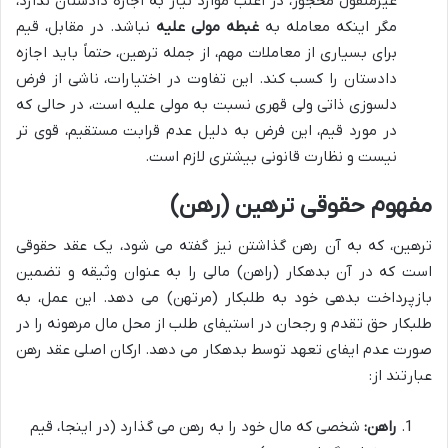
غیرمنقول محجور، در اغلب موارد نیاز به اجازه دادستان ندارد،
مگر اینکه معامله به
غبطه مولی علیه
نباشد. در مقابل، قیم
برای بسیاری از معاملات مهم، از جمله ترهین، حتماً باید اجازه
دادستان را کسب کند. این تفاوت در اختیارات، ناشی از فرض
دلسوزی ذاتی ولی قهری نسبت به مولی علیه است، در حالی که
در مورد قیم، این فرض به دلیل عدم قرابت مستقیم، قوی تر
نیست و نظارت قانونی بیشتری لازم است.
مفهوم حقوقی ترهین (رهن)
ترهین، که به آن رهن گذاشتن نیز گفته می شود، یک عقد حقوقی
است که در آن بدهکار (راهن) مالی را به عنوان وثیقه و تضمین
بازپرداخت بدهی خود به طلبکار (مرتهن) می دهد. این عمل، به
طلبکار حق تقدم و رجحان در استیفای طلب از محل مال مرهونه را در
صورت عدم ایفای تعهد توسط بدهکار می دهد. ارکان اصلی عقد رهن
عبارتند از:
راهن:
شخصی که مال خود را به رهن می گذارد (در اینجا، قیم