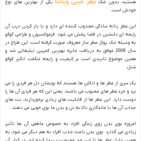
عطر جیبی ویتابلا
هستید، بدون شک
یکی از بهترین های نوع
خودش است.
این عطر زنانه سادگی مجذوب کننده ای دارد و با باز کردن درب آن
رایحه ای دلنشین در فضا پخش می شود. فرمولاسیون و طراحی کوکو
به وسیله جک پولژ، عطر ساز معروف صورت گرفته است. این طراح در
سال 2008 موفق به دریافت جایزه بهترین کمپین تبلیغاتی شد و
همین موضوع تاییدی است بر کیفیت و رایحه شگفت انگیز کوکو
شنل.
یک سری از عطر ها و ادکلن ها هستند که بویشان دل هر فردی را می
برد و جزء عطر های محبوب می باشند، یعنی این که هر فردی آن ها را
دوست دارد. این عطر ها از قابلیت های زیادی برخوردارند، نت های
جذاب آن ها با ماندگاری بالا به تن و بدن ما بوی خوبی می دهند.
امروزه بوی بدن روی زندگی افراد به خصوص عاطفی آن ها تاثیر
زیادی می گذارد. بوی بدن باعث جذب افراد به هم دیگر می شود، به
همین دلیل عطر ها تا این حد محبوبیت پیدا کرده اند، در کنار آن