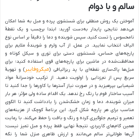
سالم و با دوام
آموختن یک روش منطقی برای شستشوی پرده و مبل به شما امکان
می‌دهد نتایجی پایدار به‌دست آورید: ابتدا برچسب و یک نقطهٔ
نامحسوس را تست کنید، سپس شوینده و دما را دقیقاً بر اساس نوع
الیاف انتخاب نمایید. در عمل، از آب ولرم و شویندهٔ ملایم برای
پارچه‌های حساس، شستشوی دستی برای توری و سیکل کوتاه و
محافظت‌شده در ماشین برای پارچه‌های قوی استفاده کنید؛ برای
میکروفایبر
مبل‌ها پاک‌سازی نقطه‌ای با پد ریزالیافی (
) و تهویهٔ
سریع پس از نم‌زدایی را اولویت دهید. از ترکیب خودسرانهٔ مواد
شیمیایی بپرهیزید و در صورت نیاز آسترها یا کاورها را جدا کنید تا
آسیب ساختار فوم یا رنگ رخ ندهد. یک اقدام ساده ولی مؤثر: هر بار
میزان شوینده، دما و زمان خشک‌شدن را یادداشت کنید تا الگوی
مناسب برای هر پارچه شکل گیرد. این برنامهٔ کوچک از هزینه‌های
تعمیر و ترمیم جلوگیری کرده و رنگ و بافت را حفظ می‌کند. با رعایت
همین گام‌های کاربردی، نتیجهٔ نهایی فقط پرده و مبل تمیز نیست؛
آن‌ها طولانی‌تر سالم می‌مانند و ارزش ظاهری منزل شما را نگه