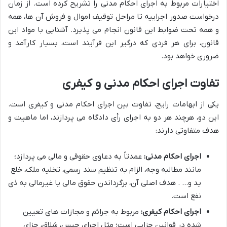
اختیارات مربوط به اجرای احکام مدنی را تشریح کرده است. از زمان
درخواست صدور اجراییه تا مراحل توقیف اموال و فروش آن ها، همه
و همه تحت ضوابط این قانون انجام می پذیرد. آشنایی با مواد این
قانون، برای هر فردی که درگیر این فرآیند است، بسیار کارآمد و
ضروری خواهد بود.
تفاوت اجرای احکام مدنی و کیفری
یکی از ابهامات رایج، تفاوت بین اجرای احکام مدنی و کیفری است.
این دو، هرچند هر دو به اجرای رأی دادگاه می پردازند، اما ماهیت و
هدف متفاوتی دارند:
اجرای احکام مدنی:
عمدتاً به دعاوی حقوقی و مالی می پردازد؛
مانند مطالبه وجه، الزام به تنظیم سند رسمی، تخلیه ملک، خلع
ید و… . هدف اصلی آن، برگرداندن حقوق مالی یا غیرمالی به ذی
نفع است.
اجرای احکام کیفری:
مربوط به جرائم و مجازات های تعیین
شده در قوانین جزایی است؛ مثل اجرای حبس، شلاق، جزای