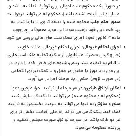
در صورتی که محکوم علیه اموالی برای توقیف نداشته باشد و
اعسار او نیز اثبات نشده باشد)، محکوم له می تواند درخواست
صدور حکم جلب
محکوم علیه را بدهد تا وی با بازداشت، به
پرداخت دین خود ترغیب شود. این مورد معمولاً در چارچوب
ماده ۳ قانون نحوه اجرای محکومیت های مالی بررسی می شود.
اجرای احکام غیرمالی:
اجرای احکام غیرمالی، مانند خلع ید
(خارج کردن متصرف غیرقانونی از ملک)، تخلیه ملک استیجاری،
یا الزام به تنظیم سند رسمی، شیوه های خاص خود را دارد. در
این موارد، دادورز با حضور در محل و با کمک نیروی انتظامی
(در صورت لزوم)، حکم را به مرحله اجرا در می آورد.
امکان توافق طرفین:
در هر مرحله از فرآیند اجرا، طرفین دعوا
(محکوم له و محکوم علیه) می توانند با یکدیگر سازش کنند.
صلح و سازش
نه تنها می تواند به سرعت بخشیدن به فرآیند
کمک کند، بلکه گاهی می تواند راه حلی رضایت بخش تر برای
هر دو طرف باشد. در صورت توافق، صورت مجلس تنظیم و
پرونده مختومه می شود.