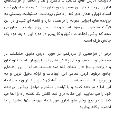
نادرست، آدرس های قدیمی یا ناقص، و عدم آگاهی از فرآیندهای
اداری، می تواند بار این مسیر را دوچندان کند. اداره پنجم اجرای ثبت
اسناد تهران، همان طور که از نامش پیداست، مسئولیت رسیدگی به
پرونده های اجرایی مهریه را بر عهده دارد و نقطه ای کلیدی در این
فرآیند محسوب می شود. اما تجربیات بسیاری از مراجعین نشان می
دهد که یافتن اطلاعات دقیق و کاربردی در مورد این اداره، خود یک
چالش بزرگ است.
برخی از مراجعین از سردرگمی در مورد آدرس دقیق، مشکلات در
سیستم نوبت دهی، و حتی چالش هایی در برقراری ارتباط با کارمندان
و دریافت پاسخ های شفاف گله مند هستند. هدف از این راهنمای
جامع، برطرف کردن تمامی این ابهامات و ارائه دقیق ترین و به
روزترین اطلاعات به شماست تا با آمادگی کامل و کمترین دغدغه به
این اداره مراجعه کنید و با آرامش بیشتری مراحل پیگیری پرونده
خود را طی نمایید. این مقاله برای شما نقش یک نقشه راه را ایفا می
کند تا در پیچ وخم های اداری مربوط به مهریه، تنها نمانید و با
اطمینان گام بردارید.