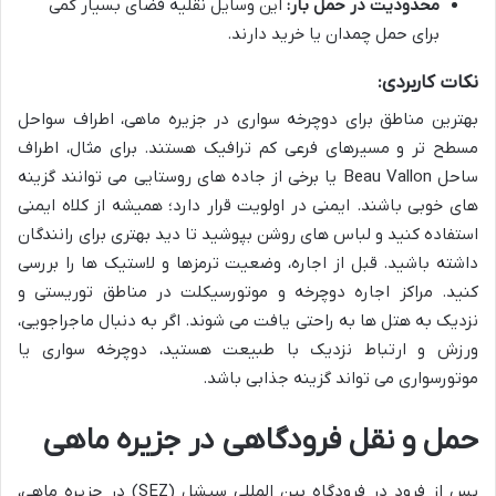
محدودیت در حمل بار:
این وسایل نقلیه فضای بسیار کمی
برای حمل چمدان یا خرید دارند.
نکات کاربردی:
بهترین مناطق برای دوچرخه سواری در جزیره ماهی، اطراف سواحل
مسطح تر و مسیرهای فرعی کم ترافیک هستند. برای مثال، اطراف
ساحل Beau Vallon یا برخی از جاده های روستایی می توانند گزینه
های خوبی باشند. ایمنی در اولویت قرار دارد؛ همیشه از کلاه ایمنی
استفاده کنید و لباس های روشن بپوشید تا دید بهتری برای رانندگان
داشته باشید. قبل از اجاره، وضعیت ترمزها و لاستیک ها را بررسی
کنید. مراکز اجاره دوچرخه و موتورسیکلت در مناطق توریستی و
نزدیک به هتل ها به راحتی یافت می شوند. اگر به دنبال ماجراجویی،
ورزش و ارتباط نزدیک با طبیعت هستید، دوچرخه سواری یا
موتورسواری می تواند گزینه جذابی باشد.
حمل و نقل فرودگاهی در جزیره ماهی
پس از فرود در فرودگاه بین المللی سیشل (SEZ) در جزیره ماهی،