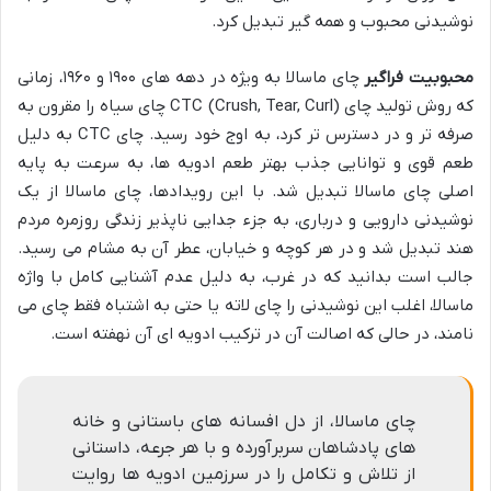
نوشیدنی محبوب و همه گیر تبدیل کرد.
محبوبیت فراگیر
چای ماسالا به ویژه در دهه های ۱۹۰۰ و ۱۹۶۰، زمانی
که روش تولید چای CTC (Crush, Tear, Curl) چای سیاه را مقرون به
صرفه تر و در دسترس تر کرد، به اوج خود رسید. چای CTC به دلیل
طعم قوی و توانایی جذب بهتر طعم ادویه ها، به سرعت به پایه
اصلی چای ماسالا تبدیل شد. با این رویدادها، چای ماسالا از یک
نوشیدنی دارویی و درباری، به جزء جدایی ناپذیر زندگی روزمره مردم
هند تبدیل شد و در هر کوچه و خیابان، عطر آن به مشام می رسید.
جالب است بدانید که در غرب، به دلیل عدم آشنایی کامل با واژه
ماسالا، اغلب این نوشیدنی را چای لاته یا حتی به اشتباه فقط چای می
نامند، در حالی که اصالت آن در ترکیب ادویه ای آن نهفته است.
چای ماسالا، از دل افسانه های باستانی و خانه
های پادشاهان سربرآورده و با هر جرعه، داستانی
از تلاش و تکامل را در سرزمین ادویه ها روایت