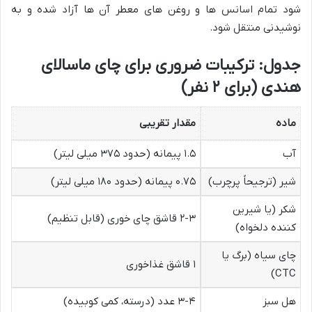
شود تمام اسانس ها و روغن های معطر آن ها آزاد شده و به
نوشیدنی منتقل شود.
جدول: ترکیبات ضروری برای چای ماسالای
هندی (برای ۲ نفر)
ماده
مقدار تقریبی
آب
۱.۵ پیمانه (حدود ۳۷۵ میلی لیتر)
شیر (ترجیحاً پرچرب)
۰.۷۵ پیمانه (حدود ۱۸۰ میلی لیتر)
شکر (یا شیرین
۲-۳ قاشق چای خوری (قابل تنظیم)
کننده دلخواه)
چای سیاه (برگ یا
۱ قاشق غذاخوری
CTC)
هل سبز
۳-۴ عدد (درسته، کمی کوبیده)