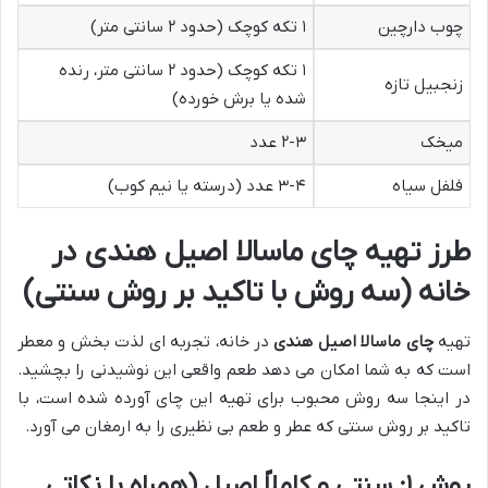
چوب دارچین
۱ تکه کوچک (حدود ۲ سانتی متر)
۱ تکه کوچک (حدود ۲ سانتی متر، رنده
زنجبیل تازه
شده یا برش خورده)
میخک
۲-۳ عدد
فلفل سیاه
۳-۴ عدد (درسته یا نیم کوب)
طرز تهیه چای ماسالا اصیل هندی در
خانه (سه روش با تاکید بر روش سنتی)
تهیه
چای ماسالا اصیل هندی
در خانه، تجربه ای لذت بخش و معطر
است که به شما امکان می دهد طعم واقعی این نوشیدنی را بچشید.
در اینجا سه روش محبوب برای تهیه این چای آورده شده است، با
تاکید بر روش سنتی که عطر و طعم بی نظیری را به ارمغان می آورد.
روش ۱: سنتی و کاملاً اصیل (همراه با نکاتی