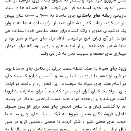
شکل امروزی خود نبود و بیشتر به عنوان یک داروی گیاهی در طب
سنتی آیورودا مورد استفاده قرار می گرفت. طبق افسانه ها و اسناد
تاریخی،
ریشه های باستانی
چای ماسالا به ۹۰۰۰ یا ۵۰۰۰ سال پیش
باز می گردد، زمانی که پادشاهان هند از ترکیب ادویه ها به عنوان
یک نوشیدنی مقوی و پاک کننده برای حفظ سلامتی خود استفاده می
کردند. در آن زمان، این نوشیدنی فاقد برگ چای سیاه و شیر بود و
تنها شامل جوشانده ای از ادویه های دارویی بود که برای درمان
بیماری های خفیف و تقویت بدن به کار می رفت.
ورود چای سیاه
به هند، نقطه عطف بزرگی در تکامل چای ماسالا بود.
در قرن نوزدهم، با ورود بریتانیایی ها و تأسیس مزارع گسترده چای
در آسام هند، چای سیاه به سرعت در این کشور رواج یافت. در ابتدا،
چای سیاه یک کالای گران قیمت بود که عمدتاً برای صادرات به اروپا
کشت می شد و برای عموم مردم هند، دست نیافتنی به نظر می رسید.
اما با گذشت زمان و با تلاش انجمن چای هند برای افزایش مصرف
داخلی، فروشندگان هندی شروع به ترکیب برگ های چای سیاه با
ادویه های محلی، شیر و شکر کردند تا طعمی دلنشین تر و در عین
حال ارزان تر ارائه دهند. این تلفیق هوشمندانه، چای ماسالا را به