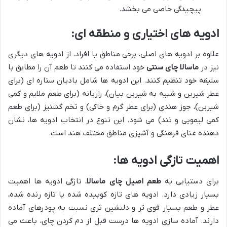
پیچیدگی خاصی می بخشد.
ادویه های اختیاری و منطقه ای:
علاوه بر ادویه های اصلی، برخی مناطق یا افراد، از ادویه های دیگری
نیز در
ماسالا چای سنتی
خود استفاده می کنند تا طعم آن را مطابق با
سلیقه خود تنظیم کنند. این ادویه ها شامل بادیان ستاره ای (برای
عطر شیرین و شبیه به شیرین بیان)، رازیانه (برای طعم ملایم و کمی
شیرین)، جوز هندی (برای عطر گرم و خاکی) و تخم گشنیز (برای طعم
کمی لیمویی و تند) می شود. این تنوع در انتخاب ادویه ها، نشان
دهنده غنای فرهنگی و آشپزی مناطق مختلف هند است.
اهمیت تازگی ادویه ها:
برای دستیابی به
طعم اصیل چای ماسالا
، تازگی ادویه ها اهمیت
بسیار زیادی دارد. ادویه های تازه کوبیده شده یا تازه رنده شده،
عطر و طعم بسیار قوی تر و دلنشین تری نسبت به پودرهای آماده
دارند. آماده سازی ادویه ها درست قبل از دم کردن چای، باعث می