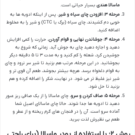
ماسالا هندی
بسیار حیاتی است.
مرحله ۳: افزودن چای سیاه و شیر.
پس از اینکه ادویه ها به
خوبی دم کشیدند، چای سیاه (برگ یا CTC) و شیر را به مخلوط
اضافه کنید.
مرحله ۴: جوشاندن نهایی و قوام آوردن.
حرارت را کمی افزایش
دهید و اجازه دهید چای به جوش آید. زمانی که شروع به
جوشیدن کرد، شعله را کم کنید و به مدت ۳ تا ۵ دقیقه دیگر
بجوشانید. در این مرحله، مرتب هم بزنید تا شیر سر نرود و چای
به قوام دلخواه برسد. هرچه بیشتر بجوشد، طعم آن قوی تر و
شیر نیز غلیظ تر می شود. در نهایت، شکر را اضافه کرده و هم
بزنید تا حل شود.
مرحله ۵: صاف کردن و سرو.
چای ماسالا را از یک صافی ریز عبور
دهید تا ادویه ها جدا شوند. حالا چای ماسالای اصیل شما
آماده سرو است. آن را در فنجان های گرم ریخته و از عطر و
طعم بی نظیرش لذت ببرید.
روش ۲: با استفاده از پودر ماسالا (برای راحتی