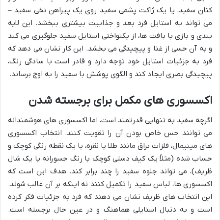
کتان سفید، یا یک ژاکت پشمی سفید روی یک پیراهن نخی سفید –
می تواند به استایل فرد بعد و جذابیت بیشتری ببخشد. این لایه
بندی و بازی با بافت ها، از یکنواختی استایل سفید جلوگیری می کند
و به آن حسی از غنا و پیچیدگی می بخشد. این کار نشان می دهد که
فرد به جزئیات استایل خود توجه دارد و قادر است با سادگی رنگ،
پیچیدگی بصری ایجاد کند و الگوی پوشش با سفید را به اوج برساند.
اکسسوری های مکمل برای برجسته شدن
اگرچه سفید به تنهایی قدرتمند است، اما اکسسوری های هوشمندانه
می توانند حس خاص بودن آن را تقویت کنند. انتخاب اکسسوری
های مینیمال، فلزات براق مانند طلا یا نقره، یا یک نقطه رنگی کوچک و
حساب شده (مثلاً یک کیف دستی کوچک با رنگ جسورانه یا یک شال
ظریف)، می تواند جلوه سفید را چند برابر کند. هدف این است که
اکسسوری ها، لباس سفید را تکمیل کنند نه اینکه بر آن غالب شوند.
این انتخاب های ظریف نشان می دهند که فرد به جزئیات فکر کرده
است و به دنبال استایلی هماهنگ و در عین حال برجسته است.