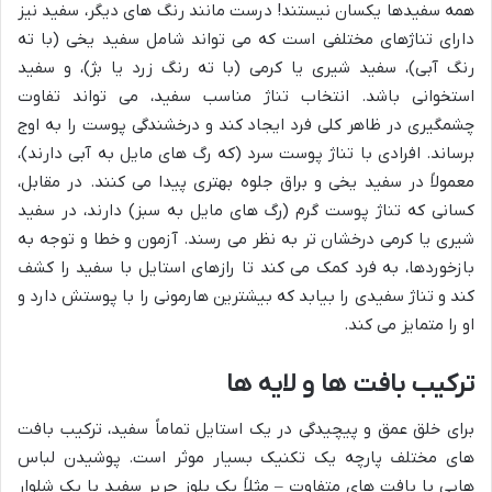
همه سفیدها یکسان نیستند! درست مانند رنگ های دیگر، سفید نیز
دارای تناژهای مختلفی است که می تواند شامل سفید یخی (با ته
رنگ آبی)، سفید شیری یا کرمی (با ته رنگ زرد یا بژ)، و سفید
استخوانی باشد. انتخاب تناژ مناسب سفید، می تواند تفاوت
چشمگیری در ظاهر کلی فرد ایجاد کند و درخشندگی پوست را به اوج
برساند. افرادی با تناژ پوست سرد (که رگ های مایل به آبی دارند)،
معمولاً در سفید یخی و براق جلوه بهتری پیدا می کنند. در مقابل،
کسانی که تناژ پوست گرم (رگ های مایل به سبز) دارند، در سفید
شیری یا کرمی درخشان تر به نظر می رسند. آزمون و خطا و توجه به
بازخوردها، به فرد کمک می کند تا رازهای استایل با سفید را کشف
کند و تناژ سفیدی را بیابد که بیشترین هارمونی را با پوستش دارد و
او را متمایز می کند.
ترکیب بافت ها و لایه ها
برای خلق عمق و پیچیدگی در یک استایل تماماً سفید، ترکیب بافت
های مختلف پارچه یک تکنیک بسیار موثر است. پوشیدن لباس
هایی با بافت های متفاوت – مثلاً یک بلوز حریر سفید با یک شلوار