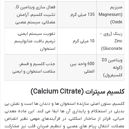
منیزیم
فعال سازی ویتامین D،
(Magnesium
135 میلی گرم
تثبیت کلسیم، آرامش
Oxide)
عضلانی، سیستم عصبی
زینک (روی –
تقویت سیستم ایمنی،
Zinc
10 میلی گرم
ترمیم بافت، متابولیسم
Gluconate)
استخوان
ویتامین D3
600 واحد بین
جذب کلسیم و فسفر،
(کوله
المللی
سلامت استخوان و ایمنی
کلسیفرول)
کلسیم سیترات (Calcium Citrate)
کلسیم، ستون اصلی سازنده استخوان ها و دندان ها است و نقش بی
بدیلی در استحکام و پایداری آن ها ایفا می کند. این ماده معدنی
حیاتی، فراتر از ساختار اسکلتی، در فرآیندهای مهمی نظیر انقباض
عضلات، انتقال پیام های عصبی و تنظیم ضربان قلب نیز مشارکت