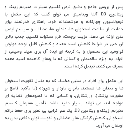
پس از بررسی جامع و دقیق قرص کلسیم سیترات منیزیم زینک و
ویتامین D3 آلفا ویتامینز، می توان گفت که این مکمل با
فرمولاسیون چهارگانه و هوشمندانه خود، راهکاری قدرتمند برای
حمایت از سلامت استخوان ها، دندان ها، عضلات و سیستم ایمنی
بدن ارائه می دهد. مزیت برجسته فرم سیترات کلسیم، جذب بالای
آن حتی در شرایط کاهش اسید معده و کاهش قابل توجه عوارض
گوارشی، این محصول را به گزینه ای ایده آل برای طیف وسیعی از
افراد، به ویژه سالمندان و کسانی که داروهای کاهنده اسید معده
مصرف می کنند، تبدیل کرده است.
این مکمل برای افراد در سنین مختلف که به دنبال تقویت استخوان
ها و دندان ها هستند، بانوان باردار و شیرده (با تأکید قاطع بر
مشورت پزشک)، ورزشکاران، و کسانی که با کمبودهای تغذیه ای
مواجه اند، می تواند بسیار مفید باشد. تأمین همزمان کلسیم،
منیزیم، زینک و ویتامین D3، یک هم افزایی بی نظیر برای حفظ تراکم
استخوانی، کاهش گرفتگی های عضلانی و تقویت توان دفاعی بدن به
ارمغان می آورد.