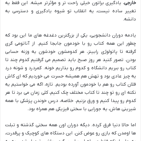
خارجی
، یادگیری براتون خیلی راحت تر و مؤثرتر میشه. این فقط یه
تغییر ساده نیست، یه انقلاب تو شیوه یادگیری و دسترسی به
دانشه.
یادمه دوران دانشجویی، یکی از بزرگترین دغدغه های ما این بود که
چطور این همه کتاب رو با خودمون جابجا کنیم. از آناتومی گری
گرفته تا پاتولوژی رابینز، هر کدومشون خودشون یه وزنه حسابی
بودن. تصور کنید هر روز صبح باید تصمیم می گرفتیم کدوم چند تا
کتاب رو ببریم دانشگاه و کدوم رو بذاریم خونه. کمردرد و شونه درد
یه چیز عادی بود و تهش هم همیشه حسرت می خوردیم که ای کاش
فلان کتاب رو هم با خودمون آورده بودیم. تازه، اگه می خواستیم یه
نکته ای رو تو چند تا کتاب مختلف چک کنیم، کلی زمان می برد تا هر
کدوم رو پیدا کنیم و ورق بزنیم. خلاصه، درس خوندن پزشکی با همه
شیرینی هاش، یه جورایی با سختی فیزیکی هم همراه بود.
اما حالا دنیا فرق کرده. دیگه دوران اون همه سختی گذشته و تبلت
ها اومدن که بازی رو عوض کنن. این دستگاه های کوچیک و پرقدرت،