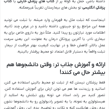
داشته باشن. حمل یه کوله پر از
کتاب های پزشکی خارجی
یا
کتاب
پزشکی انگلیسی
تو بخش های بیمارستان تقریباً غیرممکنه.
اینجاست که تبلت مثل یه قهرمان وارد میشه. با تبلت می تونید
همه این مراجع رو تو جیبتون داشته باشید و در عرض چند ثانیه،
اطلاعات مورد نیازتون رو پیدا کنید. مثلاً دوز یه داروی خاص برای یه
بیماری نادر، یا آخرین پروتکل درمان یه عفونت. این یعنی سرعت
عمل بالاتر، کاهش خطا و در نهایت، کیفیت بهتر مراقبت از بیمار.
تبلت واقعاً یه دستیار قابل اعتماد تو محیط پرفشار بالینیه.
ارائه و آموزش جذاب تر: وقتی دانشجوها هم
بیشتر حال می کنند!
فقط پزشکان نیستن که از تبلت تو محیط بالینی استفاده می کنن،
اساتید و رزیدنت ها هم می تونن ازش برای آموزش استفاده کنن.
تصور کنید سر راند، استاد می تونه روی تبلتش یه اسلاید از
هیستولوژی یه نمونه، یا یه تصویر رادیولوژی رو به دانشجوها نشون
بده، روش هایلایت کنه و نکات رو توضیح بده. این روش آموزشی،