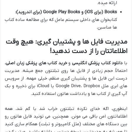
ارائه میده.
Books (برای iOS) و Google Play Books (برای اندروید):
کتابخوان های داخلی سیستم عامل که برای مطالعه ساده کتاب
ها مناسبن.
مدیریت فایل ها و پشتیبان گیری: هیچ وقت
اطلاعاتتان را از دست ندهید!
با
دانلود کتاب پزشکی انگلیسی
و
خرید کتاب های پزشکی زبان اصلی
،
احتمالاً حجم زیادی از فایل ها روی تبلتتون جمع میشه. مدیریت
درست این فایل ها و پشتیبان گیری منظم، خیلی مهمه. از سرویس
های ابری مثل Google Drive، Dropbox یا iCloud برای ذخیره و بک
آپ گیری از کتاب ها و یادداشت هاتون استفاده کنید.
اینطوری، اگه خدای نکرده تبلتتون خراب شد یا گم شد، همه
اطلاعاتتون امن باقی می مونن. همچنین، می تونید فایل هاتون رو
بین دستگاه های مختلف (مثل کامپیوتر و تبلت) همگام سازی کنید
تا همیشه به جدیدترین نسخه دسترسی داشته باشید. مرتب کردن