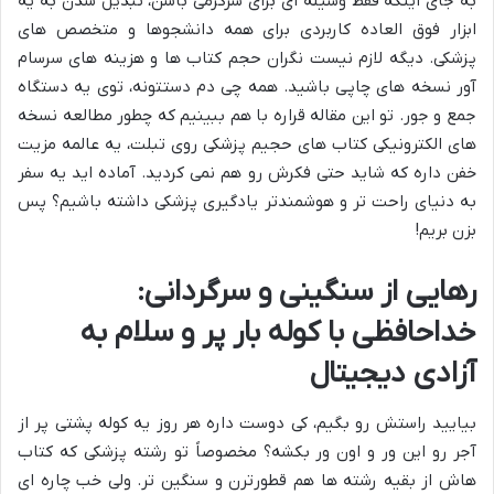
به جای اینکه فقط وسیله ای برای سرگرمی باشن، تبدیل شدن به یه
ابزار فوق العاده کاربردی برای همه دانشجوها و متخصص های
پزشکی. دیگه لازم نیست نگران حجم کتاب ها و هزینه های سرسام
آور نسخه های چاپی باشید. همه چی دم دستتونه، توی یه دستگاه
جمع و جور. تو این مقاله قراره با هم ببینیم که چطور مطالعه نسخه
های الکترونیکی کتاب های حجیم پزشکی روی تبلت، یه عالمه مزیت
خفن داره که شاید حتی فکرش رو هم نمی کردید. آماده اید یه سفر
به دنیای راحت تر و هوشمندتر یادگیری پزشکی داشته باشیم؟ پس
بزن بریم!
رهایی از سنگینی و سرگردانی:
خداحافظی با کوله بار پر و سلام به
آزادی دیجیتال
بیایید راستش رو بگیم، کی دوست داره هر روز یه کوله پشتی پر از
آجر رو این ور و اون ور بکشه؟ مخصوصاً تو رشته پزشکی که کتاب
هاش از بقیه رشته ها هم قطورترن و سنگین تر. ولی خب چاره ای