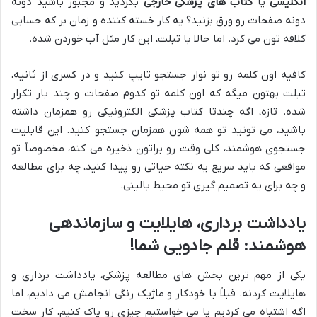
انگلیسی
یا
کتاب های پزشکی خارجی
بگردید و مجبور باشید دونه
دونه صفحات رو ورق بزنید؟ یه کار خسته کننده و زمان بر که حسابی
کلافه تون می کرد. اما حالا با تبلت، این کار مثل آب خوردن شده.
کافیه اون کلمه رو تو نوار جستجو تایپ کنید و در کسری از ثانیه،
تبلت بهتون میگه که اون کلمه تو کدوم صفحات و چند بار تکرار
شده. تازه، اگه چندتا کتاب پزشکی الکترونیکی رو همزمان داشته
باشید، می تونید تو همه شون همزمان جستجو کنید. این قابلیت
جستجوی هوشمند، کلی وقت رو براتون ذخیره می کنه، مخصوصاً تو
مواقعی که باید سریع یه نکته حیاتی رو پیدا کنید، چه برای مطالعه
و چه برای یه تصمیم گیری تو محیط بالینی.
یادداشت برداری، هایلایت و سازماندهی
هوشمند: قلم جادویی شما!
یکی از مهم ترین بخش های مطالعه پزشکی، یادداشت برداری و
هایلایت کردنه. قبلاً با خودکار و ماژیک رنگی انجامش می دادیم، اما
اگه اشتباه می کردیم یا می خواستیم چیزی رو پاک کنیم، کار سخت