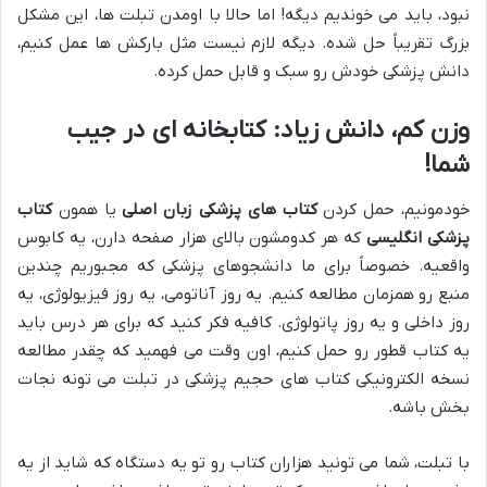
نبود، باید می خوندیم دیگه! اما حالا با اومدن تبلت ها، این مشکل
بزرگ تقریباً حل شده. دیگه لازم نیست مثل بارکش ها عمل کنیم،
دانش پزشکی خودش رو سبک و قابل حمل کرده.
وزن کم، دانش زیاد: کتابخانه ای در جیب
شما!
خودمونیم، حمل کردن
کتاب های پزشکی زبان اصلی
یا همون
کتاب
پزشکی انگلیسی
که هر کدومشون بالای هزار صفحه دارن، یه کابوس
واقعیه. خصوصاً برای ما دانشجوهای پزشکی که مجبوریم چندین
منبع رو همزمان مطالعه کنیم. یه روز آناتومی، یه روز فیزیولوژی، یه
روز داخلی و یه روز پاتولوژی. کافیه فکر کنید که برای هر درس باید
یه کتاب قطور رو حمل کنیم، اون وقت می فهمید که چقدر مطالعه
نسخه الکترونیکی کتاب های حجیم پزشکی در تبلت می تونه نجات
بخش باشه.
با تبلت، شما می تونید هزاران کتاب رو تو یه دستگاه که شاید از یه