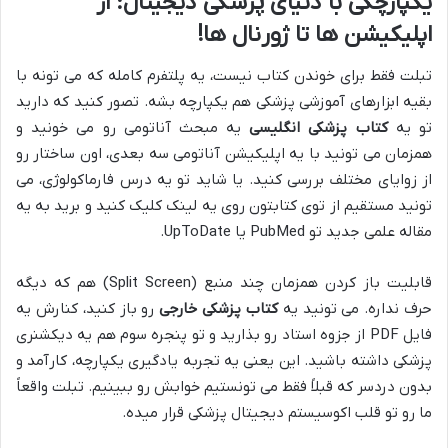
یکپارچگی با دنیای پزشکی دیجیتال: از
اپلیکیشن ها تا ژورنال ها!
تبلت فقط برای خوندن کتاب نیست، یه پلتفرم کامله که می تونه با
بقیه ابزارهای آموزشی پزشکی هم یکپارچه بشه. تصور کنید که دارید
تو یه
کتاب پزشکی انگلیسی
یه مبحث آناتومی رو می خونید و
همزمان می تونید با یه اپلیکیشن آناتومی سه بعدی، اون ساختار رو
از زوایای مختلف بررسی کنید. یا شاید تو یه درس فارماکولوژی، می
تونید مستقیم از توی کتابتون روی یه لینک کلیک کنید و برید به یه
مقاله علمی جدید تو PubMed یا UpToDate.
قابلیت باز کردن همزمان چند منبع (Split Screen) هم که دیگه
حرف نداره. می تونید یه
کتاب پزشکی خارجی
رو باز کنید، کنارش یه
فایل PDF از جزوه استاد رو بذارید و تو پنجره سوم هم یه دیکشنری
پزشکی داشته باشید. این یعنی یه تجربه یادگیری یکپارچه، کارآمد و
بدون دردسر که قبلاً فقط می تونستیم خوابش رو ببینیم. تبلت واقعاً
ما رو تو قلب اکوسیستم دیجیتال پزشکی قرار میده.