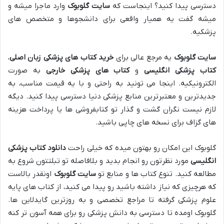
دسترسی پیدا کنید؟ اینجاست که
سایت گلوبوک
وارد ماجرا میشه و
میشه گفت یه همیار واقعی برای دانشجوها و متخصص های
پزشکیه.
سایت گلوبوک
یه مرجع عالی برای
خرید کتاب های پزشکی زبان اصلی
،
کتاب پزشکی انگلیسی
و
کتاب های پزشکی خارجی
به صورت
الکترونیکیه. اینجا می تونید به راحتی و با یه قیمت مناسب، به
جدیدترین و معتبرترین منابع پزشکی دنیا دسترسی پیدا کنید. دیگه
لازم نیست نگران گشت و گذار تو کتابفروشی ها یا پرداخت هزینه
های گزاف برای نسخه های چاپی باشید.
گلوبوک این امکان رو بهتون میده که خیلی راحت
دانلود کتاب پزشکی
انگلیسی
مورد نظرتون رو انجام بدید و بلافاصله تو تبلتتون شروع به
مطالعه کنید. تنوع کتاب ها و منابع تو
سایت گلوبوک
اونقدر بالاست
که هرچیزی که نیاز داشته باشید رو پیدا می کنید، از کتاب های پایه
علوم پزشکی گرفته تا مراجع تخصصی و به روزترین گایدلاین ها.
گلوبوک اومده تا دسترسی به دانش پزشکی رو برای همه آسون تر کنه