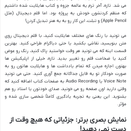
می شد. تازه، آخر ترم یه عالمه جزوه و کتاب هایلایت شده داشتیم
که منظم کردنشون خودش یه پروژه بود. اما قلم دیجیتال (مثل
Apple Pencil) و تبلت، این کار رو به یه هنر تبدیل کردن!
می تونید با رنگ های مختلف هایلایت کنید، با قلم دیجیتال روی
متن بنویسید، نقاشی بکشید یا حتی دیاگرام طراحی کنید. بهترین
قسمت اینه که می تونید هر وقت خواستید پاک کنید، رنگ رو عوض
کنید یا ضخامت قلم رو تغییر بدید. تازه، خیلی از اپلیکیشن ها
بهتون اجازه میدن که تمام یادداشت ها و هایلایت هاتون رو به
صورت خودکار تو یه فایل جداگانه جمع آوری کنید. حتی می تونید
Voice Note یا Audio Recording به صفحات کتاب اضافه کنید که
وقتی دارید اون صفحه رو می خونید، صدای خودتون یا استاد رو هم
بشنوید. این یعنی یه تجربه یادگیری کاملاً شخصی سازی شده و
مؤثر.
نمایش بصری برتر: جزئیاتی که هیچ وقت از
دست نمی دهید!