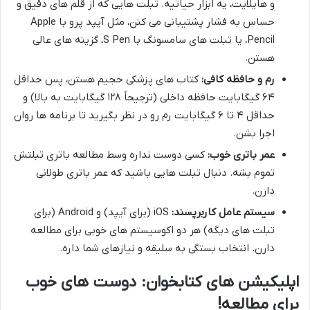
و هایلایت، یه ابزار حیاتیه. تبلت هایی که از قلم های دقیق و
حساس به فشار پشتیبانی می کنن، مثل آیپد پرو با Apple
Pencil، یا تبلت های سامسونگ با S Pen، گزینه های عالی
هستن.
رم و حافظه کافی:
کتاب های پزشکی حجیم هستن، پس حداقل
۶۴ گیگابایت حافظه داخلی (ترجیحاً ۱۲۸ گیگابایت به بالا) و
حداقل ۴ تا ۶ گیگابایت رم رو در نظر بگیرید تا برنامه ها روان
اجرا بشن.
عمر باتری خوب:
کسی دوست نداره وسط مطالعه باتری تبلتش
تموم بشه. دنبال تبلت هایی باشید که عمر باتری طولانی
دارن.
سیستم عامل کاربرپسند:
iOS (برای آیپد) و Android (برای
تبلت های دیگه) هر دو اکوسیستم های خوبی برای مطالعه
دارن. انتخاب بستگی به سلیقه و نیازهای شما داره.
اپلیکیشن های کتابخوان: دوست های خوب
برای مطالعه!