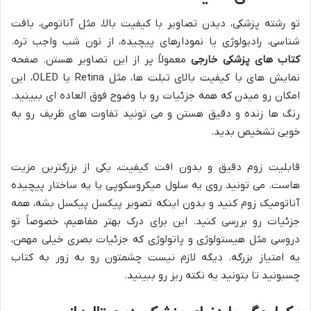
تو رشته پزشکی، دیدن تصاویر با کیفیت بالا، مثل آناتومی، بافت
شناسی، رادیولوژی یا نمودارهای پیچیده، از نون شب واجب تره.
کتاب های پزشکی خارجی
معمولاً پر از این تصاویر هستن. صفحه
نمایش های با کیفیت بالای تبلت ها، مثل Retina یا OLED، این
امکان رو میدن که همه جزئیات رو با وضوح فوق العاده ای ببینید.
رنگ ها زنده و دقیق هستن و می تونید تفاوت های ظریف رو به
خوبی تشخیص بدید.
قابلیت زوم دقیق و بدون افت کیفیت، یکی از بزرگترین مزیت
هاست. می تونید روی یه سلول میکروسکوپی یا یه ساختار پیچیده
آناتومیک زوم کنید و بدون اینکه تصویر پیکسل پیکسل بشه، همه
جزئیات رو بررسی کنید. این برای درک بهتر مفاهیم، خصوصاً تو
دروسی مثل هیستولوژی و پاتولوژی که جزئیات بصری خیلی مهمن،
یه امتیاز بزرگه. دیگه لازم نیست چشمتون رو به زور به کتاب
چسبونید تا بتونید یه نکته ریز رو ببینید.