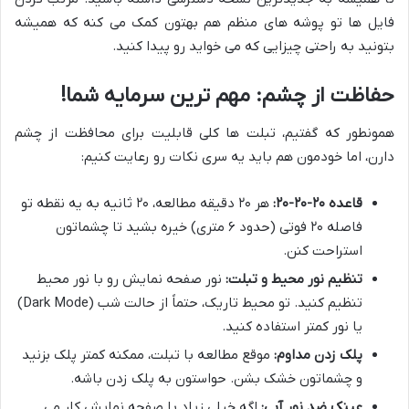
فایل ها تو پوشه های منظم هم بهتون کمک می کنه که همیشه
بتونید به راحتی چیزایی که می خواید رو پیدا کنید.
حفاظت از چشم: مهم ترین سرمایه شما!
همونطور که گفتیم، تبلت ها کلی قابلیت برای محافظت از چشم
دارن، اما خودمون هم باید یه سری نکات رو رعایت کنیم:
قاعده ۲۰-۲۰-۲۰:
هر ۲۰ دقیقه مطالعه، ۲۰ ثانیه به یه نقطه تو
فاصله ۲۰ فوتی (حدود ۶ متری) خیره بشید تا چشماتون
استراحت کنن.
تنظیم نور محیط و تبلت:
نور صفحه نمایش رو با نور محیط
تنظیم کنید. تو محیط تاریک، حتماً از حالت شب (Dark Mode)
یا نور کمتر استفاده کنید.
پلک زدن مداوم:
موقع مطالعه با تبلت، ممکنه کمتر پلک بزنید
و چشماتون خشک بشن. حواستون به پلک زدن باشه.
عینک ضد نور آبی:
اگه خیلی زیاد با صفحه نمایش کار می