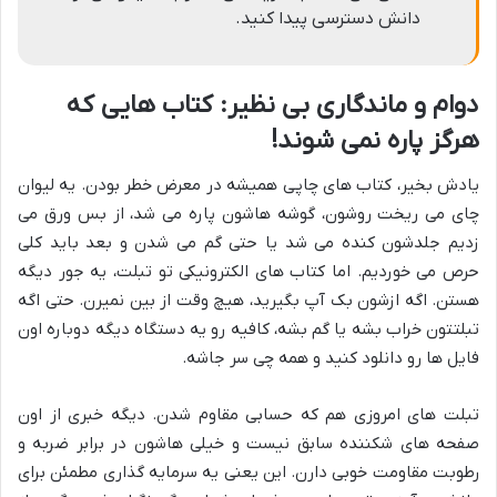
دانش دسترسی پیدا کنید.
دوام و ماندگاری بی نظیر: کتاب هایی که
هرگز پاره نمی شوند!
یادش بخیر، کتاب های چاپی همیشه در معرض خطر بودن. یه لیوان
چای می ریخت روشون، گوشه هاشون پاره می شد، از بس ورق می
زدیم جلدشون کنده می شد یا حتی گم می شدن و بعد باید کلی
حرص می خوردیم. اما کتاب های الکترونیکی تو تبلت، یه جور دیگه
هستن. اگه ازشون بک آپ بگیرید، هیچ وقت از بین نمیرن. حتی اگه
تبلتتون خراب بشه یا گم بشه، کافیه رو یه دستگاه دیگه دوباره اون
فایل ها رو دانلود کنید و همه چی سر جاشه.
تبلت های امروزی هم که حسابی مقاوم شدن. دیگه خبری از اون
صفحه های شکننده سابق نیست و خیلی هاشون در برابر ضربه و
رطوبت مقاومت خوبی دارن. این یعنی یه سرمایه گذاری مطمئن برای