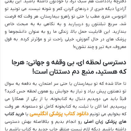
دفترچه یادداشت هم سبک تره، با خودتون داشته باشید. این یعنی
آزادی! دیگه خبری از دردهای گردن، کمر و شونه نیست. می تونید تو
اتوبوس، مترو، مطب یا حتی تو راهرو بیمارستان، هر وقت که فرصت
شد، سریع تبلتتون رو دربیارید و یه نگاهی به یه مبحث خاص
بندازید. این قابلیت حمل بالا، زندگی ما رو به عنوان دانشجوها و
پزشک های در حال آموزش، خیلی راحت تر و مؤثرتر کرده. به قول
معروف، «یه تیر و چند نشون»!
دسترسی لحظه ای، بی وقفه و جهانی: هرجا
که هستید، منبع دم دستتان است!
تا حالا شده که تو بیمارستان یا حتی سر امتحان، یه دفعه یه سوال
تو ذهنتون پیش بیاد و نیاز به جوابش رو همون لحظه حس کنید؟
قبلاً باید می دویدیم دنبال یه کتابخونه، یا از یکی از همکارا می
پرسیدیم. اما الان با تبلت، یه کتابخونه کامل تو دستمونه. هر وقت
دانلود کتاب پزشکی انگلیسی
که بخوایم، می تونیم
یا
خرید کتاب
های پزشکی زبان اصلی
رو انجام بدیم و بلافاصله بهش دسترسی
داشته باشیم. دیگه لازم نیست منتظر چاپ جدید یه کتاب باشیم یا