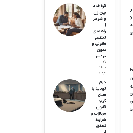
قولنامه
و
بین زن
و
و شوهر
د
|
راهنمای
ی
تنظیم
قانونی و
بدون
دردسر
1
هفته
قانونی جایگاه ویژه ای دارد. بر اساس ماده ۶۵۶
پیش
ن
جرم
،
تهدید با
ی
سلاح
ن
گرم:
قانون،
ی
مجازات و
شرایط
تحقق
آن