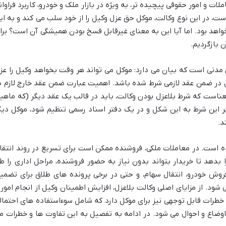
لات و امور حقوقی پیچیده تر، به ویژه در بازار ملک و خودرو، کاربرد فراوان
ت، در این نوع وکالت، موکل حق عزل وکیل را از خود سلب می کند و به ای
واهد بود. اما آیا این به معنای غیرقابل فسخ بودن همیشگی آن است؟ برا
 بازگردیم.
ونی وکالت بلاعزل، ماده ۶۷۹ قانون مدنی است که بیان می دارد: موکل می تواند هر وقت بخواهد وکیل را ع
ل در ضمن عقد لازمی شرط شده باشد. اهمیت عبارت ضمن عقد خارج لازم د
است که شرط بلاعزل بودن وکالت، باید در قالب یک عقد دیگر (که ماهیتا
ر این شرط به این شکل و در یک دفتر اسناد رسمی تنظیم شود، موکل دیگ
د.
رده است. در معاملات ملکی، فروشنده ممکن است برای تسریع در روند انتقا
بدهد تا خریدار بتواند بدون نیاز به حضور فروشنده، مراحل اداری را ط
فروش خودرو، انتقال سهام، و حتی در برخی پرونده های طلاق برای تضمی
 شود. از مزایای اصلی وکالت بلاعزل، افزایش اطمینان وکیل از انجام امور 
 خطرات قابل توجهی نیز برای موکل دارد که شامل سوءاستفاده های احتمال
ضاع و احوال می شود. در ادامه به تفصیل به این تفاوت ها و خطرات م