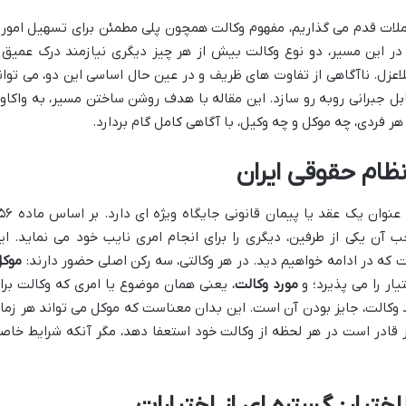
ملات قدم می گذاریم، مفهوم وکالت همچون پلی مطمئن برای تسهیل امور 
 در این مسیر، دو نوع وکالت بیش از هر چیز دیگری نیازمند درک عمیق 
لاعزل. ناآگاهی از تفاوت های ظریف و در عین حال اساسی این دو، می توان
ل جبرانی روبه رو سازد. این مقاله با هدف روشن ساختن مسیر، به واکاو
 هر فردی، چه موکل و چه وکیل، با آگاهی کامل گام بردارد.
نظام حقوقی ایران
در قلب سیستم حقوقی کشورمان، وکالت به عنوان یک عقد یا پیمان 
آن یکی از طرفین، دیگری را برای انجام امری نایب خود می نماید. ای
که در ادامه خواهیم دید. در هر وکالتی، سه رکن اصلی حضور دارند:
موکل
یار را می پذیرد؛ و
مورد وکالت
، یعنی همان موضوع یا امری که وکالت برا
وکالت، جایز بودن آن است. این بدان معناست که موکل می تواند هر زما
ز قادر است در هر لحظه از وکالت خود استعفا دهد، مگر آنکه شرایط خاص