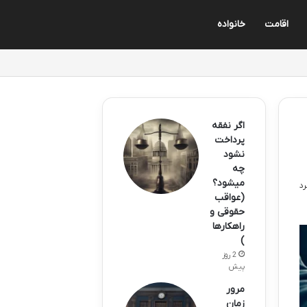
اقامت
خانواده
اگر نفقه
پرداخت
نشود
چه
میشود؟
(عواقب
حقوقی و
راهکارها
)
2 روز
پیش
مرور
زمان