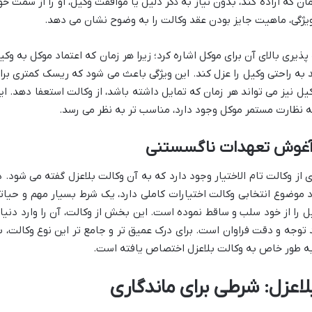
مان که اراده کند، بدون نیاز به ذکر دلیل یا موافقت وکیل، او را از سمت خو
ویژگی، ماهیت جایز بودن عقد وکالت را به وضوح نشان می دهد.
پذیری بالای آن برای موکل اشاره کرد؛ زیرا هر زمان که اعتماد موکل به وکی
د به راحتی وکیل را عزل کند. این ویژگی باعث می شود که ریسک کمتری برا
یل نیز می تواند هر زمان که تمایل داشته باشد، از وکالت استعفا دهد. ای
 به نظارت مستمر موکل وجود دارد، مناسب تر به نظر می رسد.
در آغوش تعهدات ناگسستنی
ی از وکالت تام الاختیار وجود دارد که به آن وکالت بلاعزل گفته می شود. د
ود موضوع انتخابی وکالت اختیارات کاملی دارد، یک شرط بسیار مهم و حیات
 را از خود سلب و ساقط نموده است. این بخش از وکالت، آن را وارد دنیا
توجه و دقت فراوان است. برای درک عمیق تر و جامع تر این نوع وکالت، ب
ه طور خاص به وکالت بلاعزل اختصاص یافته است.
اعزل: شرطی برای ماندگاری