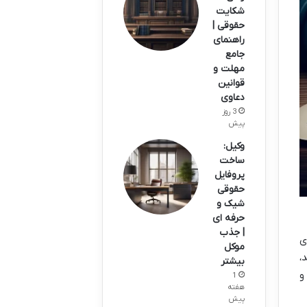
شکایت
حقوقی |
راهنمای
جامع
مهلت و
قوانین
دعاوی
3 روز
پیش
وکیل:
ساخت
پروفایل
حقوقی
شیک و
حرفه ای
| جذب
ی
موکل
،
بیشتر
و
1
هفته
پیش