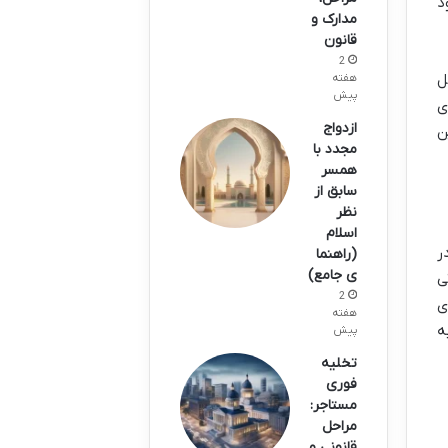
د
مدارک و
قانون
2
ل
هفته
پیش
ی
ازدواج
ن
مجدد با
همسر
سابق از
نظر
اسلام
ر
(راهنما
ی جامع)
ی
2
ی
هفته
ه
پیش
تخلیه
فوری
مستاجر:
مراحل
قانونی و