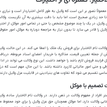
ختیار: گستره ای از اختیارات
معمولاً تصور بر این است که وکیل به طور کامل اختیاردار است و نیازی ب
 تا حد زیادی صحیح است، اما باید با دقت بیشتری به آن نگریست. وکال
آن وکیل، در یک یا چند موضوع مشخص یا حتی در تمامی امور موکل، از اختیا
کیل را قادر می سازد تا بدون نیاز به مراجعه دوباره به موکل، امور حقوقی
لت تام الاختیار برای فروش یک ملک را اعطا می کند. در این حالت، وکی
ش از جمله تعیین قیمت، مذاکره با خریدار، امضای اسناد مربوطه، دریاف
 فرایند فروش لازم باشد را خواهد داشت. این نوع وکالت می تواند در ادار
وقی و حتی امور مالیاتی کاربرد داشته باشد. با این حال، مهم است که در
 اساسی تقسیم می شود که تفاوت های بنیادینی در قابلیت عزل وکیل دارند.
ت تصمیم با موکل
 افراد از مفهوم وکالت در ذهن دارند. در وکالت تام الاختیار ساده، وکی
خابی وکالت دارد، اما موکل همچنان حق عزل وکیل را برای خود محفوظ م