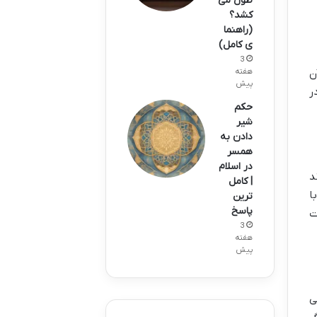
طول می
کشد؟
(راهنما
ی کامل)
3
ن
هفته
پیش
ر
حکم
شیر
دادن به
همسر
در اسلام
د
| کامل
ا
ترین
پاسخ
ت
3
هفته
پیش
ی