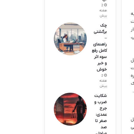
2
هفته
ه
پیش
ت
چک
ر
برگشتی
،
–
راهنمای
کامل رفع
سوء اثر
ل
و خبر
ت
خوش
ه
2
هفته
ک
پیش
شکایت
ضرب و
جرح
عمدی:
ل
صفر تا
ی
صد
مراحل،