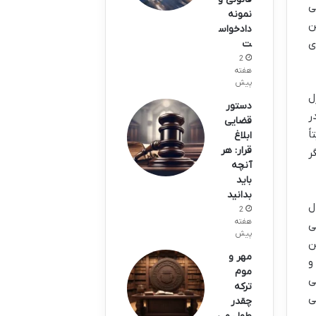
ی
نمونه
ن
دادخواس
ی
ت
2
هفته
پیش
زل
دستور
ر
قضایی
ً
ابلاغ
قرار: هر
ر
آنچه
باید
بدانید
ل
2
هفته
ی
پیش
ن
مهر و
و
موم
ی
ترکه
ی
چقدر