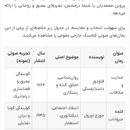
پروین محمدیان یا شیما درخشش، تجربه‌ای عمیق و روحانی را ارائه
می‌دهد.
برای سهولت انتخاب و مقایسه، در جدول زیر خلاصه‌ای از برخی از این
رمان‌های صوتی کلاسیک خارجی عمومی را مشاهده می‌کنید:
عنوان
سال
تجربه صوتی
نویسنده
موضوع اصلی
رمان
انتشار
(نمونه)
گویندگی
جنایت
روان‌شناسی،
فئودور
عمیق و
و
اخلاق، گناه و
۱۸۶۶
داستایفسکی
فضاسازی
مکافات
رستگاری
دراماتیک
انتقاد اجتماعی،
گویندگی گویا
قلعه
جورج اورول
دیکتاتوری،
۱۹۴۵
و بیان
حیوانات
استعمار
تمثیلی