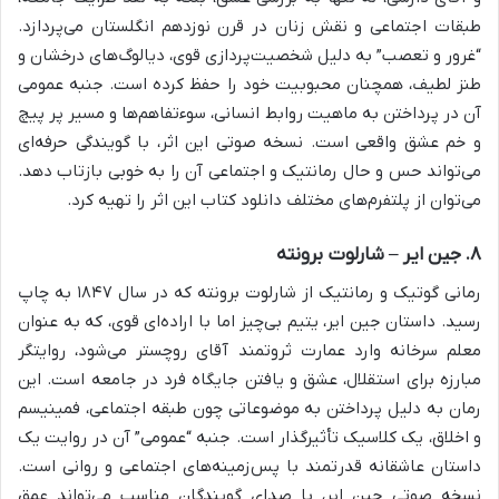
طبقات اجتماعی و نقش زنان در قرن نوزدهم انگلستان می‌پردازد.
“غرور و تعصب” به دلیل شخصیت‌پردازی قوی، دیالوگ‌های درخشان و
طنز لطیف، همچنان محبوبیت خود را حفظ کرده است. جنبه عمومی
آن در پرداختن به ماهیت روابط انسانی، سوءتفاهم‌ها و مسیر پر پیچ
و خم عشق واقعی است. نسخه صوتی این اثر، با گویندگی حرفه‌ای
می‌تواند حس و حال رمانتیک و اجتماعی آن را به خوبی بازتاب دهد.
می‌توان از پلتفرم‌های مختلف دانلود کتاب این اثر را تهیه کرد.
۸. جین ایر – شارلوت برونته
رمانی گوتیک و رمانتیک از شارلوت برونته که در سال ۱۸۴۷ به چاپ
رسید. داستان جین ایر، یتیم بی‌چیز اما با اراده‌ای قوی، که به عنوان
معلم سرخانه وارد عمارت ثروتمند آقای روچستر می‌شود، روایتگر
مبارزه برای استقلال، عشق و یافتن جایگاه فرد در جامعه است. این
رمان به دلیل پرداختن به موضوعاتی چون طبقه اجتماعی، فمینیسم
و اخلاق، یک کلاسیک تأثیرگذار است. جنبه “عمومی” آن در روایت یک
داستان عاشقانه قدرتمند با پس‌زمینه‌های اجتماعی و روانی است.
نسخه صوتی جین ایر، با صدای گویندگان مناسب می‌تواند عمق