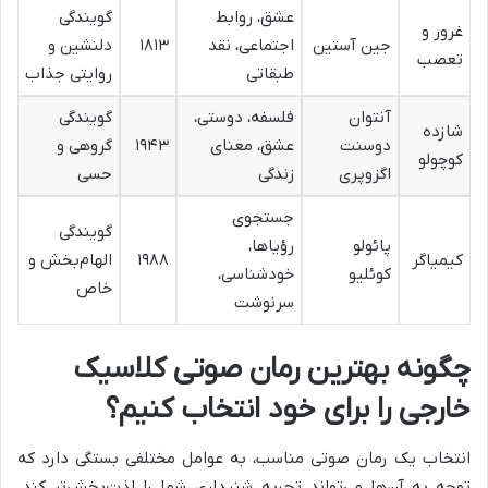
عشق، روابط
گویندگی
غرور و
جین آستین
اجتماعی، نقد
۱۸۱۳
دلنشین و
تعصب
طبقاتی
روایتی جذاب
آنتوان
فلسفه، دوستی،
گویندگی
شازده
دوسنت
عشق، معنای
۱۹۴۳
گروهی و
کوچولو
اگزوپری
زندگی
حسی
جستجوی
گویندگی
پائولو
رؤیاها،
کیمیاگر
۱۹۸۸
الهام‌بخش و
کوئلیو
خودشناسی،
خاص
سرنوشت
چگونه بهترین رمان صوتی کلاسیک
خارجی را برای خود انتخاب کنیم؟
انتخاب یک رمان صوتی مناسب، به عوامل مختلفی بستگی دارد که
توجه به آن‌ها می‌تواند تجربه شنیداری شما را لذت‌بخش‌تر کند.