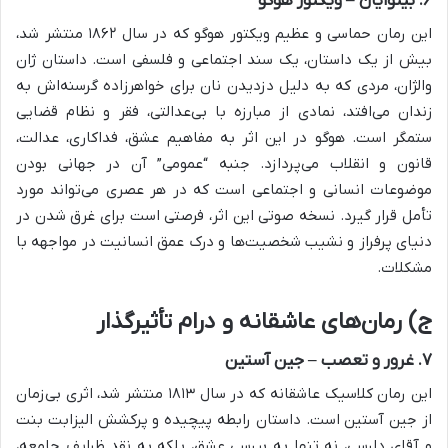
۶. بینوایان – ویکتور هوگو
این رمان حماسی و عظیم ویکتور هوگو که در سال ۱۸۶۲ منتشر شد،
بیش از یک داستان، یک سند اجتماعی و فلسفی است. داستان ژان
والژان، مردی که به دلیل دزدیدن نان برای خواهرزاده گرسنه‌اش به
زندان می‌افتد، نمادی از مبارزه با بی‌عدالتی، فقر و نظام قضایی
ستمگر است. هوگو در این اثر به مفاهیم عشق، فداکاری، عدالت،
قانون و انقلاب می‌پردازد. جنبه “عمومی” آن در جهانی بودن
موضوعات انسانی و اجتماعی است که در هر عصری می‌تواند مورد
تأمل قرار گیرد. نسخه صوتی این اثر، فرصتی است برای غرق شدن در
دنیای پرفراز و نشیب شخصیت‌ها و درک عمق انسانیت در مواجهه با
مشکلات.
ج) رمان‌های عاشقانه و درام تأثیرگذار
۷. غرور و تعصب – جین آستین
این رمان کلاسیک عاشقانه که در سال ۱۸۱۳ منتشر شد، اثری بی‌زمان
از جین آستین است. داستان رابطه پیچیده و پرکشش الیزابت بنت
و آقای دارسی، نه تنها به بررسی عشق، بلکه به نقد ظرایف جامعه،