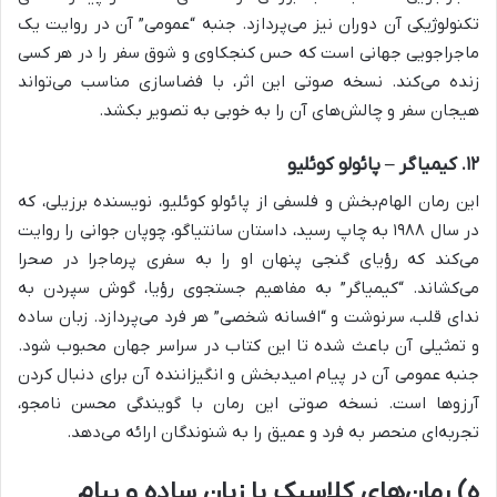
تکنولوژیکی آن دوران نیز می‌پردازد. جنبه “عمومی” آن در روایت یک
ماجراجویی جهانی است که حس کنجکاوی و شوق سفر را در هر کسی
زنده می‌کند. نسخه صوتی این اثر، با فضاسازی مناسب می‌تواند
هیجان سفر و چالش‌های آن را به خوبی به تصویر بکشد.
۱۲. کیمیاگر – پائولو کوئلیو
این رمان الهام‌بخش و فلسفی از پائولو کوئلیو، نویسنده برزیلی، که
در سال ۱۹۸۸ به چاپ رسید، داستان سانتیاگو، چوپان جوانی را روایت
می‌کند که رؤیای گنجی پنهان او را به سفری پرماجرا در صحرا
می‌کشاند. “کیمیاگر” به مفاهیم جستجوی رؤیا، گوش سپردن به
ندای قلب، سرنوشت و “افسانه شخصی” هر فرد می‌پردازد. زبان ساده
و تمثیلی آن باعث شده تا این کتاب در سراسر جهان محبوب شود.
جنبه عمومی آن در پیام امیدبخش و انگیزاننده آن برای دنبال کردن
آرزوها است. نسخه صوتی این رمان با گویندگی محسن نامجو،
تجربه‌ای منحصر به فرد و عمیق را به شنوندگان ارائه می‌دهد.
ه) رمان‌های کلاسیک با زبان ساده و پیام