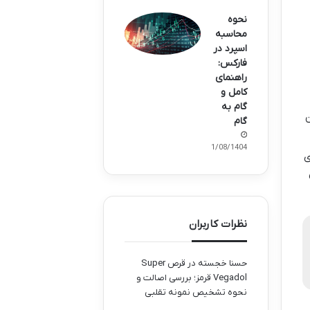
نحوه
محاسبه
اسپرد در
فارکس:
راهنمای
کامل و
گام به
ن
گام
11/08/1404
ی
نظرات کاربران
حسنا خجسته
در
قرص Super
Vegadol قرمز؛ بررسی اصالت و
نحوه تشخیص نمونه تقلبی