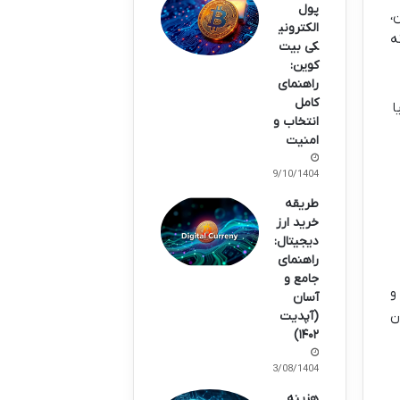
پول
،
الکترونی
ه
کی بیت
کوین:
راهنمای
کامل
انند ۱ دقیقه یا
انتخاب و
امنیت
09/10/1404
طریقه
خرید ارز
دیجیتال:
راهنمای
جامع و
و
آسان
ن
(آپدیت
۱۴۰۲)
23/08/1404
هزینه