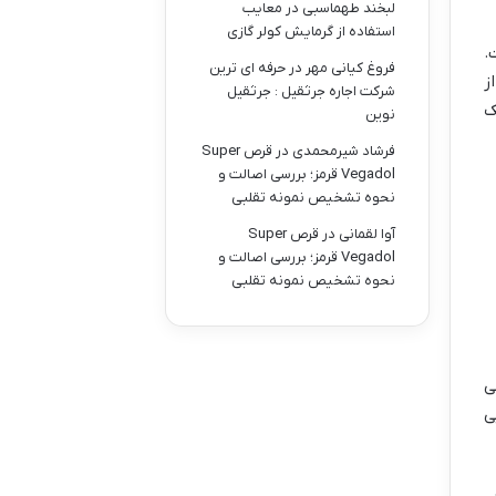
لبخند طهماسبی
در
معایب
استفاده از گرمایش کولر گازی
.
فروغ کیانی مهر
در
حرفه ای ترین
ز
شرکت اجاره جرثقیل : جرثقیل
ک
نوین
فرشاد شیرمحمدی
در
قرص Super
Vegadol قرمز؛ بررسی اصالت و
نحوه تشخیص نمونه تقلبی
آوا لقمانی
در
قرص Super
Vegadol قرمز؛ بررسی اصالت و
نحوه تشخیص نمونه تقلبی
ی
ی