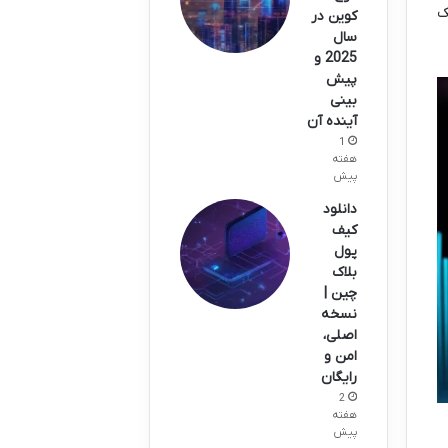
ک
کوین در
سال
2025 و
پیش
بینی
آینده آن
1
هفته
پیش
دانلود
کیف
پول
بلاک
چین |
نسخه
اصلی،
امن و
رایگان
2
هفته
پیش