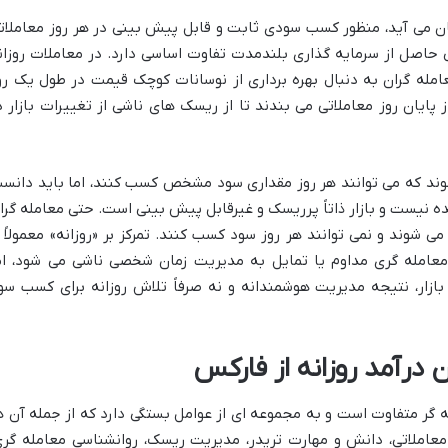
 می آید، منظور کسب سودی ثابت و قابل پیش بینی در هر روز معاملات
 حاصل از سرمایه گذاری بلندمدت تفاوت اساسی دارد. در معاملات روزان
Day Tr) یا اسکلپینگ (Scalping)، معامله گران به دنبال بهره برداری از نوسانات کوچک قیمت در طول یک ر
 پایان روز معاملاتی می بندند تا از ریسک های ناشی از تغییرات بازار د
ی شوند که می توانند هر روز مقداری سود مشخص کسب کنند، اما باید دانس
نیست و بازار ذاتاً پرریسک و غیرقابل پیش بینی است. حتی معامله گرا
ی شوند و نمی توانند هر روز سود کسب کنند. تمرکز بر «روزانه» معمولاً ا
 معامله گری مداوم یا تمایل به مدیریت زمان شخصی ناشی می شود، ام
ازار، نتیجه مدیریت هوشمندانه و نه صرفاً تلاش روزانه برای کسب سو
 درآمد روزانه از فارکس
 گر متفاوت است و به مجموعه ای از عوامل بستگی دارد که از جمله آن ه
 معاملاتی، دانش و مهارت تریدر، مدیریت ریسک، روانشناسی معامله گری