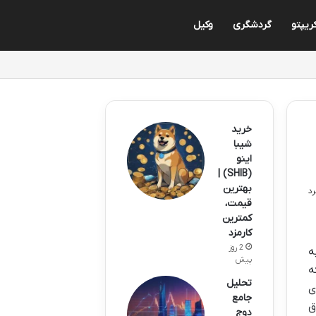
ریپتو
گردشگری
وکیل
خرید
شیبا
اینو
(SHIB) |
بهترین
قیمت،
کمترین
کارمزد
2 روز
ه
پیش
ه
تحلیل
 های
جامع
ق
دوج