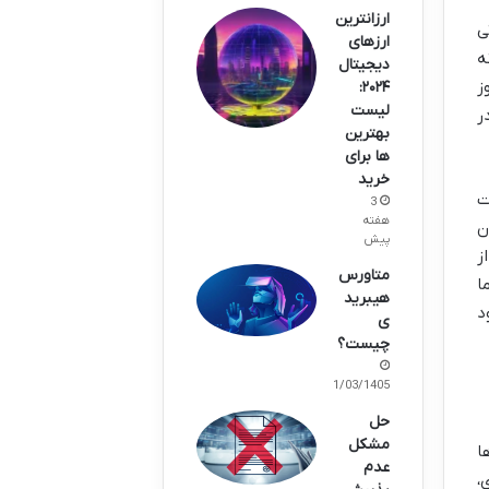
ارزانترین
ی
ارزهای
ه
دیجیتال
وز
۲۰۲۴:
لیست
ر
بهترین
ها برای
خرید
ت
3
هفته
ن
پیش
ز
متاورس
ا
هیبرید
د
ی
چیست؟
01/03/1405
حل
مشکل
ا
عدم
،