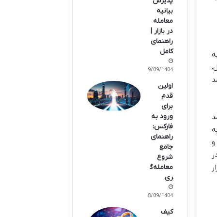
پذیرش
بیانیه
معامله
در بازار |
راهنمای
کامل
ه
،
29/09/1404
 روز درآمد
اولین
قدم
برای
ورود به
مد
فارکس:
ه
راهنمای
و
جامع
ر
شروع
ر
معامله‌گ
ری
28/09/1404
کیف