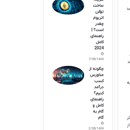
ساخت
ی
توکن
اتریوم
چقدر
است؟ |
راهنمای
کامل
2024
17/08/1404
د
چگونه از
متاورس
کسب
ه
درآمد
کنیم؟
راهنمای
کامل و
گام به
ر
گام
ز
12/08/1404