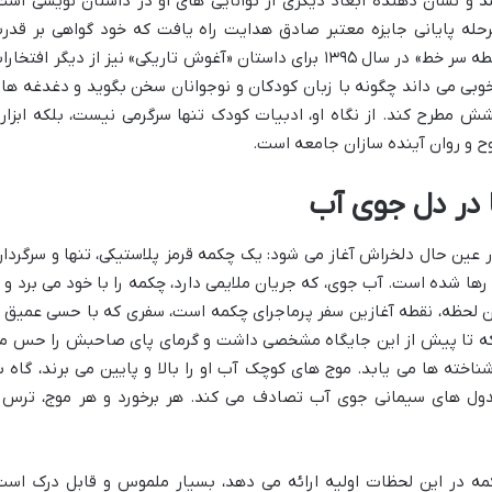
کرد که در سال ۱۳۹۷ منتشر شد و نشان دهنده ابعاد دیگری از توانایی های او در داستان نویسی اس
رحله پایانی جایزه معتبر صادق هدایت راه یافت که خود گواهی بر قدر
داستان نویسی و عمق نگاه اوست. جایزه «نقطه سر خط» در سال ۱۳۹۵ برای داستان «آغوش تاریکی» نیز از دیگر افتخا
بی می داند چگونه با زبان کودکان و نوجوانان سخن بگوید و دغدغه ها 
ش مطرح کند. از نگاه او، ادبیات کودک تنها سرگرمی نیست، بلکه ابزار
ح و روان آینده سازان جامعه است.
ها در دل جوی آب
عین حال دلخراش آغاز می شود: یک چکمه قرمز پلاستیکی، تنها و سرگردان
ها شده است. آب جوی، که جریان ملایمی دارد، چکمه را با خود می برد و ا
 این لحظه، نقطه آغازین سفر پرماجرای چکمه است، سفری که با حسی عمیق ا
که تا پیش از این جایگاه مشخصی داشت و گرمای پای صاحبش را حس م
اشناخته ها می یابد. موج های کوچک آب او را بالا و پایین می برند، گاه ب
 جدول های سیمانی جوی آب تصادف می کند. هر برخورد و هر موج، ترس 
ه در این لحظات اولیه ارائه می دهد، بسیار ملموس و قابل درک است