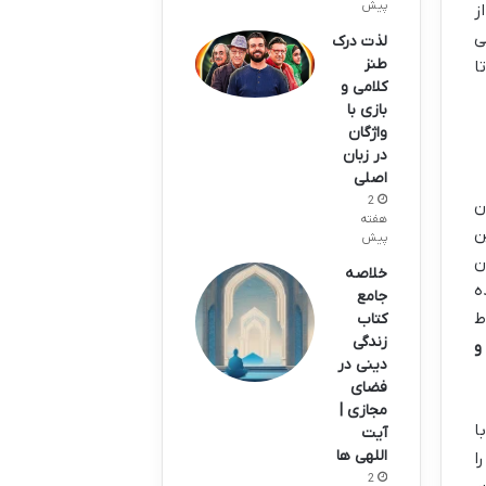
پیش
ز
ی
لذت درک
طنز
ا
کلامی و
بازی با
واژگان
در زبان
اصلی
2
ن
هفته
در طی این
پیش
ن
خلاصه
ه
جامع
ط
کتاب
زندگی
و
دینی در
فضای
مجازی |
ا
آیت
اللهی ها
ا
2