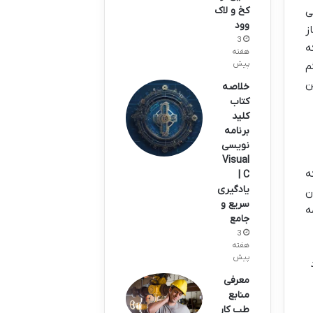
کخ و لاک
ی
وود
ز
3
ه
هفته
پیش
م
ن
خلاصه
کتاب
کلید
برنامه
نویسی
Visual
ه
C |
یادگیری
ن
سریع و
ه
جامع
3
هفته
پیش
معرفی
منابع
طب کار