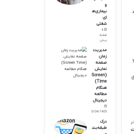
و
بیماری‌ه
د
ای
شغلی
4
هفته
پیش
مدیریت
زمان
صفحه
نمایش
(Screen
ق
Time)
هنگام
مطالعه
دیجیتال
10/04/1405
ر
درک
طبقه‌بند
ت