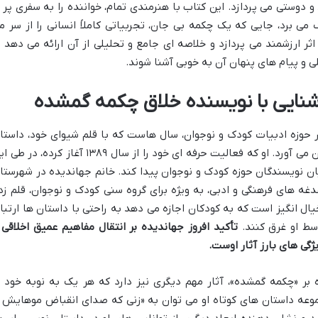
دوستی می پردازد. این کتاب با هنرمندی تمام، خواننده را به سفری پر ا
 برد، جایی که یک چکمه بی جان، تجربیاتی کاملاً انسانی را از سر م
اثر ارزشمند می پردازد و خلاصه ای جامع و تحلیلی از آن ارائه می دهد ت
و پیام های پنهان آن به خوبی آشنا شوند.
شنایی با نویسنده خلاق چکمه گمشده
در حوزه ادبیات کودک و نوجوان، سال هاست که با قلم شیوای خود، داستا
های آموزنده ای را برای نسل جدید به ارمغان می آورد. او که فعالیت حرفه ای خود را از سال ۱۳۸۹ آغاز کرده، 
ان نویسندگان حوزه کودک و نوجوان پیدا کند. خانم جهاندیده در شهرستا
ه های فرهنگی و ادبی، به ویژه برای گروه سنی کودک و نوجوان، قلم زد
یال انگیز است که به کودکان اجازه می دهد به راحتی با داستان ها ارتبا
وسط او غرق کنند.
تأکید افروز جهاندیده بر انتقال مفاهیم عمیق اخلاقی 
ژگی های بارز آثار اوست.
ه بر «چکمه گمشده»، آثار مهم دیگری نیز دارد که هر یک به نوبه خود ب
موعه داستان های کوتاه او می توان به «زنی که صدای انقباض موهایش ر