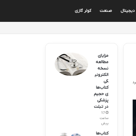
 دیجیتال
صنعت
کولر گازی
مزایای
مطالعه
نسخه
الکترونی
کی
کتاب‌ها
ی حجیم
پزشکی
در تبلت
17
ساعت
پیش
کتاب‌ها