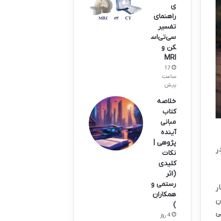
ی
راهنمای
تفسیر
سی‌تی‌اس
کن و
MRI
17
ساعت
پیش
خلاصه
کتاب
مبانی
آینده
پژوهی |
ر
نکات
کلیدی
(اثر
رستمی و
ر
همکاران
ن
)
ی
4 روز