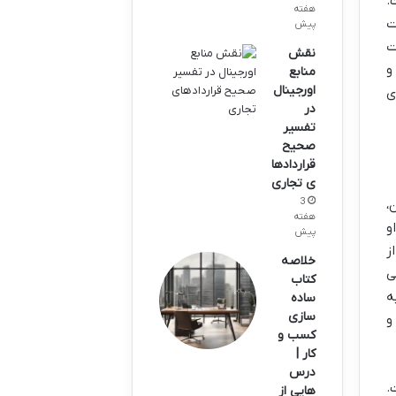
ت.
هفته
ت
پیش
رات
نقش
و
منابع
اورجینال
ی
در
تفسیر
صحیح
قراردادها
ی تجاری
3
،
هفته
و
پیش
ز
خلاصه
ی
کتاب
ه
ساده
سازی
و
کسب و
کار |
درس
.
هایی از