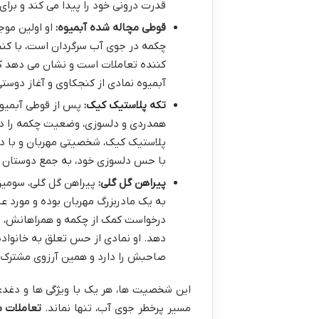
قدرت درونی خود را پیدا می کند و بر
قوطی مچاله شده آبمیوه:
او اولین موج
چکمه در جوی آب سرگردان است، با کنجک
کننده تعاملات است و نشان می دهد که ح
آبمیوه نمادی از کنجکاوی و آغاز دوست
تکه پلاستیک کیک:
پس از قوطی آبمیوه،
همدردی و دلسوزی، وضعیت چکمه را درک
پلاستیک کیک، شخصیتی مهربان و با د
با حس دلسوزی خود، به جمع دوستان 
پیراهن گل گلی:
پیراهن گل گلی، سومین
به یک مادربزرگ مهربان بوده و مورد ع
درخواست کمک از چکمه و همراهانش، ب
دهد. او نمادی از حس تعلق به خانواد
صاحبش را دارد و همین آرزوی مشترک، پ
این شخصیت ها، هر یک با ویژگی ها و دغدغه
مسیر پرخطر جوی آب، تنها نماند.
تعاملات م