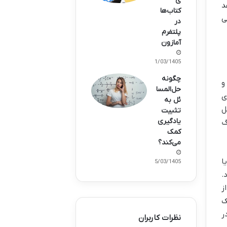
ی
د
کتاب‌ها
ی
در
پلتفرم
آمازون
21/03/1405
چگونه
و
حل‌المسا
ی
ئل به
ل
تثبیت
یادگیری
گ
کمک
می‌کند؟
ا
15/03/1405
.
ز
ک
ر
نظرات کاربران