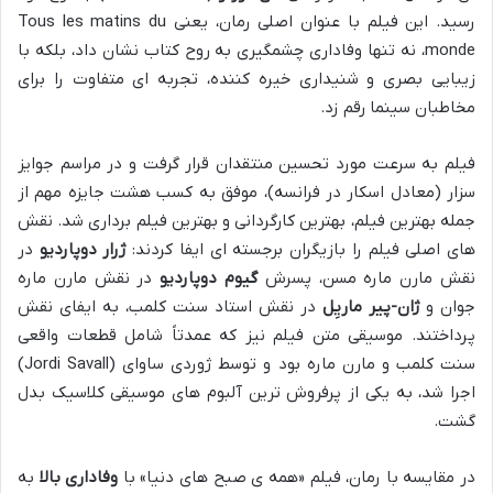
رسید. این فیلم با عنوان اصلی رمان، یعنی Tous les matins du
monde، نه تنها وفاداری چشمگیری به روح کتاب نشان داد، بلکه با
زیبایی بصری و شنیداری خیره کننده، تجربه ای متفاوت را برای
مخاطبان سینما رقم زد.
فیلم به سرعت مورد تحسین منتقدان قرار گرفت و در مراسم جوایز
سزار (معادل اسکار در فرانسه)، موفق به کسب هشت جایزه مهم از
جمله بهترین فیلم، بهترین کارگردانی و بهترین فیلم برداری شد. نقش
های اصلی فیلم را بازیگران برجسته ای ایفا کردند:
ژرار دوپاردیو
در
نقش مارن ماره مسن، پسرش
گیوم دوپاردیو
در نقش مارن ماره
جوان و
ژان-پیر ماریِل
در نقش استاد سنت کلمب، به ایفای نقش
پرداختند. موسیقی متن فیلم نیز که عمدتاً شامل قطعات واقعی
سنت کلمب و مارن ماره بود و توسط ژوردی ساوای (Jordi Savall)
اجرا شد، به یکی از پرفروش ترین آلبوم های موسیقی کلاسیک بدل
گشت.
در مقایسه با رمان، فیلم «همه ی صبح های دنیا» با
وفاداری بالا
به