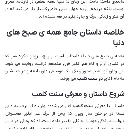
مانندی داشته باشد. این رمان نه تنها نقطه عطفی در کارنامه هنری
اوست، بلکه دریچه ای به جهان بینی خاص کینیار باز می کند که در
آن هنر و زندگی، مرگ و جاودانگی، در هم تنیده اند.
خلاصه داستان جامع همه ی صبح های
دنیا
«همه ی صبح های دنیا» داستانی است از رنج، انزوا و شکوه هنر که
در فضای آرام و گاه غم انگیز قرن هفدهم فرانسه روایت می شود.
این رمان کوتاه، بر محور زندگی یک موسیقی دان نابغه و عزلت نشین
به نام آقای
دو سنت کلمب
می چرخد.
شروع داستان و معرفی سنت کلمب
داستان با معرفی
سنت کلمب
آغاز می شود؛ نوازنده ای برجسته و بی
همتا در نواختن ساز ویول که پس از مرگ غم انگیز همسرش،
«ژولیت»، زندگی خود را به کلی تغییر داده است. او که زمانی در دربار
و مجالس اشرافی می نواخت، از دنیای پر زرق و برق فاصله می گیرد و