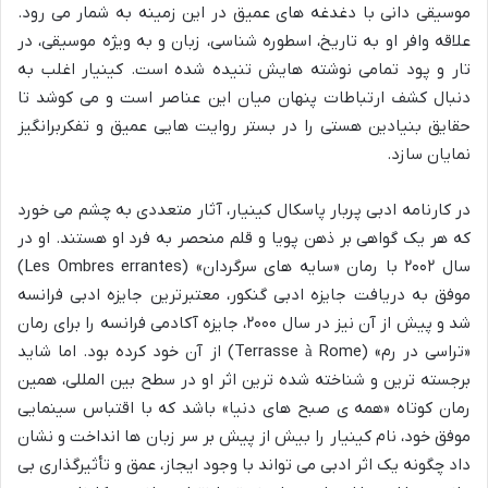
موسیقی دانی با دغدغه های عمیق در این زمینه به شمار می رود.
علاقه وافر او به تاریخ، اسطوره شناسی، زبان و به ویژه موسیقی، در
تار و پود تمامی نوشته هایش تنیده شده است. کینیار اغلب به
دنبال کشف ارتباطات پنهان میان این عناصر است و می کوشد تا
حقایق بنیادین هستی را در بستر روایت هایی عمیق و تفکربرانگیز
نمایان سازد.
در کارنامه ادبی پربار پاسکال کینیار، آثار متعددی به چشم می خورد
که هر یک گواهی بر ذهن پویا و قلم منحصر به فرد او هستند. او در
سال ۲۰۰۲ با رمان «سایه های سرگردان» (Les Ombres errantes)
موفق به دریافت جایزه ادبی گنکور، معتبرترین جایزه ادبی فرانسه
شد و پیش از آن نیز در سال ۲۰۰۰، جایزه آکادمی فرانسه را برای رمان
«تراسی در رم» (Terrasse à Rome) از آن خود کرده بود. اما شاید
برجسته ترین و شناخته شده ترین اثر او در سطح بین المللی، همین
رمان کوتاه «همه ی صبح های دنیا» باشد که با اقتباس سینمایی
موفق خود، نام کینیار را بیش از پیش بر سر زبان ها انداخت و نشان
داد چگونه یک اثر ادبی می تواند با وجود ایجاز، عمق و تأثیرگذاری بی