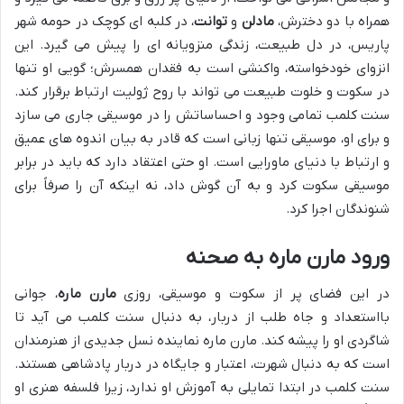
همراه با دو دخترش،
مادلن
و
توانت
، در کلبه ای کوچک در حومه شهر
پاریس، در دل طبیعت، زندگی منزویانه ای را پیش می گیرد. این
انزوای خودخواسته، واکنشی است به فقدان همسرش؛ گویی او تنها
در سکوت و خلوت طبیعت می تواند با روح ژولیت ارتباط برقرار کند.
سنت کلمب تمامی وجود و احساساتش را در موسیقی جاری می سازد
و برای او، موسیقی تنها زبانی است که قادر به بیان اندوه های عمیق
و ارتباط با دنیای ماورایی است. او حتی اعتقاد دارد که باید در برابر
موسیقی سکوت کرد و به آن گوش داد، نه اینکه آن را صرفاً برای
شنوندگان اجرا کرد.
ورود مارن ماره به صحنه
در این فضای پر از سکوت و موسیقی، روزی
مارن ماره
، جوانی
بااستعداد و جاه طلب از دربار، به دنبال سنت کلمب می آید تا
شاگردی او را پیشه کند. مارن ماره نماینده نسل جدیدی از هنرمندان
است که به دنبال شهرت، اعتبار و جایگاه در دربار پادشاهی هستند.
سنت کلمب در ابتدا تمایلی به آموزش او ندارد، زیرا فلسفه هنری او