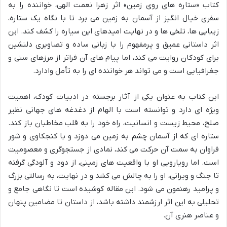
کتاب «ستاره های روی زمین» اثر زهرا نعمت الهی، خواننده را به
سفری خیال انگیز از آسمان به زمین می برد تا با نگاه یک ستاره،
زیبایی ها، تلخی ها و در نهایت امیدهای این سیاره را کشف کند. این
اثر داستانی عمیق و پرمفهوم را با زبانی ساده و تصاویری دلنشین
برای کودکان روایت می کند، اما پیام های آن فراتر از مرزهای سنی و
جغرافیایی است و می تواند هر خواننده ای را به تأمل وادارد.
این کتاب به عنوان یکی از آثار برجسته در ادبیات کودک، اهمیت
ویژه ای دارد و توانسته است با الهام از دغدغه های جهانی نظیر
صلح، محیط زیست و انسانیت، راه خود را به قلب مخاطبان باز کند.
ستاره ای که از آسمان چشم به زمین می دوزد و با کنجکاوی و شور
فراوان به سمت آن حرکت می کند، نمادی از جستجوگری و معصومیت
است. اما رویارویی او با واقعیت های زمینی، از دود و آلودگی گرفته
تا جنگ و ویرانی، او را به چالش می کشد و در نهایت، به رسالتی بزرگ
و پرامید رهنمون می شود. این مقاله کوشیده است تا نگاهی جامع و
تحلیلی به این اثر ارزشمند داشته باشد، از داستان تا مضامین پنهان
و عناصر هنری آن.