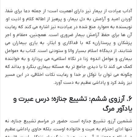
آداب عیادت از بیمار نیز دارای اهمیت است؛ از جمله دعا برای شفا،
آوردن امید و آرامش به دل بیمار، و پرهیز از اطاله کلام و اذیت او.
نویسنده به «موارد منع شده در عیادت» نیز اشاره می کند که رعایت
آن ها برای حفظ آرامش بیمار ضروری است. همچنین، «مقام و اجر
پزشکان و پرستاران» که با فداکاری و ایثار، به یاری بیماران می
شتابند، از دیدگاه اسلام بسیار والا و ستودنی است. کتاب به «عوامل
بیماری و عوامل اندوه زدا در نگاه اسلامی» می پردازد و به خواننده
کمک می کند تا با دیدی جامع تر به مسئله بیماری بنگرد و بداند که
چگونه می توان با توکل بر خدا و رعایت نکات اخلاقی، در این مسیر
نیز رشد کرد و پاداشی عظیم به دست آورد.
۶. آرزوی ششم: تشییع جنازه؛ درس عبرت و
یادآور مرگ
ششمین آرزو، تشییع جنازه است. حضور در مراسم تشییع جنازه، نه
تنها ادای احترام به میت و خانواده اوست، بلکه حاوی پاداشی عظیم