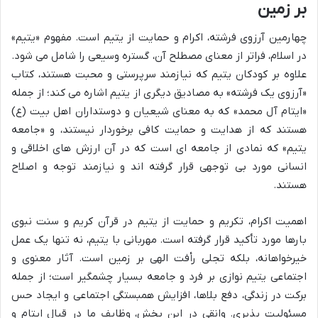
بر زمین
چهارمین آرزوی فرشته، اکرام و حمایت از یتیم است. مفهوم «یتیم»
در اسلام، فراتر از معنای مصطلح آن، گستره وسیعی را شامل می شود.
علاوه بر کودکان یتیم که نیازمند سرپرستی و محبت هستند، کتاب
«آرزوی یک فرشته» به مصادیق دیگری از یتیم اشاره می کند؛ از جمله
«ایتام آل محمد» که به معنای شیعیان و دوستداران اهل بیت (ع)
هستند که از هدایت و حمایت کافی برخوردار نیستند، و «جامعه
یتیم» که نمادی از جامعه ای است که در آن ارزش های اخلاقی و
انسانی مورد بی توجهی قرار گرفته اند و نیازمند توجه و اصلاح
هستند.
اهمیت اکرام، تکریم و حمایت از یتیم در قرآن کریم و سنت نبوی
بارها مورد تأکید قرار گرفته است. مهربانی با یتیم، نه تنها یک عمل
خیرخواهانه، بلکه تجلی رأفت الهی بر زمین است. آثار معنوی و
اجتماعی یتیم نوازی بر فرد و جامعه بسیار چشمگیر است؛ از جمله
برکت در زندگی، دفع بلاها، افزایش همبستگی اجتماعی و ایجاد حس
مسئولیت پذیری. وانقی در این بخش، وظایف ما در قبال ایتام و