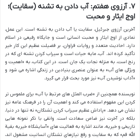
۷. آرزوی هفتم: آب دادن به تشنه (سقایت)؛
اوج ایثار و محبت
آخرین آرزوی جبرئیل، سقایت یا آب دادن به تشنه است. این عمل،
نمادی از اوج ایثار و محبت انسانی است و جایگاه رفیعی در اسلام
دارد. احادیث متعدد و روایات فراوان، بر فضیلت عظیم این کار خیر
تأکید کرده اند. آب، مایه حیات است و سیراب کردن تشنه ای که در
رنج است، به منزله نجات یک جان است. در این کتاب، به «اهمیت و
ویژگی های آب» به عنوان عنصری بنیادین در زندگی اشاره می شود و
«آداب نوشیدن آب» نیز مورد بحث قرار می گیرد.
نویسنده همچنین از «ضرب المثل های مرتبط با آب» برای ملموس تر
کردن این مفهوم استفاده می کند و اهمیت آن را در فرهنگ عامه نیز
نشان می دهد. «پاداش عظیم سیراب کردن تشنگان» نه تنها در دنیا،
بلکه در آخرت نیز ضامن سعادت است. وانقی با ذکر نمونه هایی
تاریخی و خیریه، مانند اشاره به فعالیت های «آسایشگاه خیریه بقیة
الله قم» که به سقایت و رفع نیازهای تشنگان انسانیت مشغول اند،