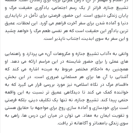
در اسلام و مهمتر از آن، درس عبرتی بزرگ برای زندگان است. فلسفه
تشییع جنازه، فراتر از یک رسم اجتماعی، یادآوری حقیقت مرگ و
پایان زندگی دنیوی است. این حضور، فرصتی برای تأمل در ناپایداری
دنیا و آماده شدن برای سفر آخرت فراهم می آورد. این لحظات، عمیق
ترین یادآورِ این حقیقت است که هر نفسی طعم مرگ را خواهد چشید
و این سفر به سوی ابدیت، اجتناب ناپذیر است.
وانقی به «آداب تشییع جنازه و مکروهات آن» می پردازد و راهنمایی
های عملی را برای حضور شایسته در این مراسم ارائه می دهد. او
همچنین به «احکام مختصر مربوط به میت» اشاره می کند که
آشنایی با آن ها برای هر مسلمانی ضروری است. در این بخش،
«اقسام مرگ در نگاه اسلامی» نیز مورد بررسی قرار می گیرد که به
خواننده کمک می کند تا دیدگاهی عمیق تر نسبت به این واقعه
حتمی پیدا کند. تشییع جنازه، نه تنها یک تکلیف دینی، بلکه فرصتی
است برای خودسازی و آماده سازی روح برای مواجهه با حقایق هستی
و تقویت ایمان به معاد. می توان در میان این درس ها، راهی به
سوی زندگی بامعناتر و آگاهانه تر یافت.