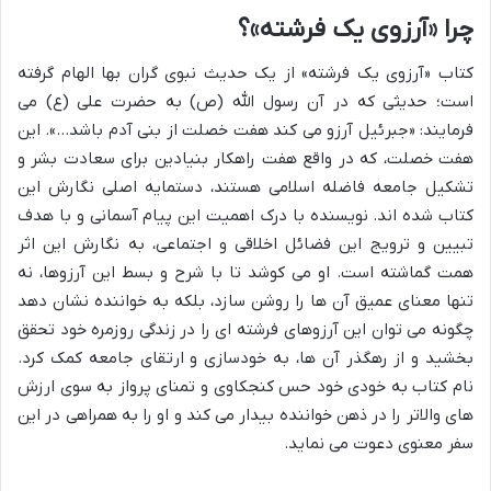
چرا «آرزوی یک فرشته»؟
کتاب «آرزوی یک فرشته» از یک حدیث نبوی گران بها الهام گرفته
است؛ حدیثی که در آن رسول الله (ص) به حضرت علی (ع) می
فرمایند: «جبرئیل آرزو می کند هفت خصلت از بنی آدم باشد…». این
هفت خصلت، که در واقع هفت راهکار بنیادین برای سعادت بشر و
تشکیل جامعه فاضله اسلامی هستند، دستمایه اصلی نگارش این
کتاب شده اند. نویسنده با درک اهمیت این پیام آسمانی و با هدف
تبیین و ترویج این فضائل اخلاقی و اجتماعی، به نگارش این اثر
همت گماشته است. او می کوشد تا با شرح و بسط این آرزوها، نه
تنها معنای عمیق آن ها را روشن سازد، بلکه به خواننده نشان دهد
چگونه می توان این آرزوهای فرشته ای را در زندگی روزمره خود تحقق
بخشید و از رهگذر آن ها، به خودسازی و ارتقای جامعه کمک کرد.
نام کتاب به خودی خود حس کنجکاوی و تمنای پرواز به سوی ارزش
های والاتر را در ذهن خواننده بیدار می کند و او را به همراهی در این
سفر معنوی دعوت می نماید.