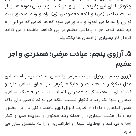
چگونگی ادای این وظیفه را تشریح می کند. او با بیان نمونه هایی از
سیرت پیامبر (ص) و ائمه معصومین (ع)، راه و رسم صحیح یتیم
نوازی را به ما می آموزد و یادآور می شود که هر قدمی که در این راه
برداشته شود، اجر و پاداشی عظیم در پی خواهد داشت و می تواند
گره از کار بسیاری از انسان ها بگشاید.
۵. آرزوی پنجم: عیادت مرضی؛ همدردی و اجر
عظیم
آرزوی پنجم جبرئیل، عیادت مرضی یا همان عیادت بیمار است. این
عمل نیکوکارانه، فضیلت و جایگاه رفیعی در اخلاق اسلامی دارد و
نشانه ای از همبستگی و همدردی انسانی است. در فرهنگ اسلامی،
بیماری تنها یک رخداد ناگوار نیست، بلکه می تواند فرصتی برای پاک
شدن گناهان و یادآوری قدرت لایزال الهی باشد. وانقی در این بخش،
به «آثار مثبت بیماری» از جمله رشد معنوی و تقویت صبر و شکر
اشاره می کند و «وظایف بیمار و اطرافیان» او را به تفصیل بیان می
دارد.