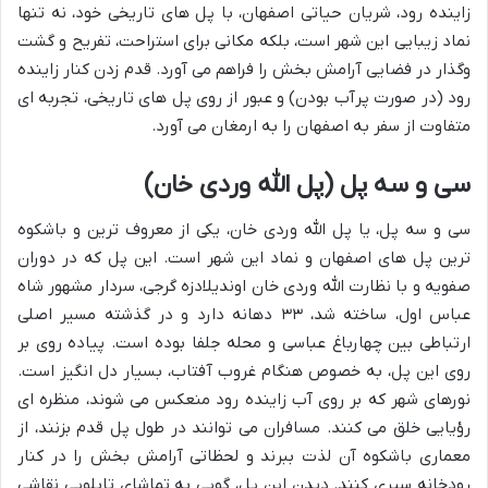
زاینده رود، شریان حیاتی اصفهان، با پل های تاریخی خود، نه تنها
نماد زیبایی این شهر است، بلکه مکانی برای استراحت، تفریح و گشت
وگذار در فضایی آرامش بخش را فراهم می آورد. قدم زدن کنار زاینده
رود (در صورت پرآب بودن) و عبور از روی پل های تاریخی، تجربه ای
متفاوت از سفر به اصفهان را به ارمغان می آورد.
سی و سه پل (پل الله وردی خان)
سی و سه پل، یا پل الله وردی خان، یکی از معروف ترین و باشکوه
ترین پل های اصفهان و نماد این شهر است. این پل که در دوران
صفویه و با نظارت الله وردی خان اوندیلادزه گرجی، سردار مشهور شاه
عباس اول، ساخته شد، ۳۳ دهانه دارد و در گذشته مسیر اصلی
ارتباطی بین چهارباغ عباسی و محله جلفا بوده است. پیاده روی بر
روی این پل، به خصوص هنگام غروب آفتاب، بسیار دل انگیز است.
نورهای شهر که بر روی آب زاینده رود منعکس می شوند، منظره ای
رؤیایی خلق می کنند. مسافران می توانند در طول پل قدم بزنند، از
معماری باشکوه آن لذت ببرند و لحظاتی آرامش بخش را در کنار
رودخانه سپری کنند. دیدن این پل، گویی به تماشای تابلویی نقاشی