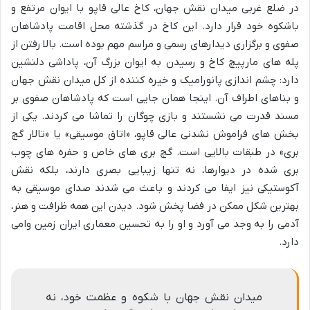
در ضلع غربی میدان نقش جهان، کاخ عالی قاپو با ایوان مرتفع و
باشکوه خود قرار دارد. این کاخ در گذشته محل اقامت پادشاهان
صفوی و برگزاری دیدارهای رسمی و مراسم مهم بوده است. بالا رفتن از
پله های مارپیچ کاخ و رسیدن به ایوان بزرگ آن، پاداشی دلنشین
دارد: چشم اندازی پانورامیک و خیره کننده از کل میدان نقش جهان
و بناهای اطراف آن. اینجا همان جایی است که پادشاهان صفوی بر
مسند قدرت می نشستند و بازی چوگان را تماشا می کردند. یکی از
بخش های فراموش نشدنی عالی قاپو، «اتاق موسیقی» یا «تالار گچ
بری» در طبقات بالایی است. گچ بری های خاص و حفره های چوب
بری شده در دیوارها، نه تنها زیبایی بصری دارند، بلکه نقش
آکوستیکی نیز ایفا می کردند و باعث می شدند صدای موسیقی به
بهترین شکل ممکن در فضا پخش شود. دیدن این همه ظرافت و هنر،
آدمی را به وجد می آورد و او را به تحسین معماری ایران زمین وامی
دارد.
میدان نقش جهان با شکوه و عظمت خود، نه