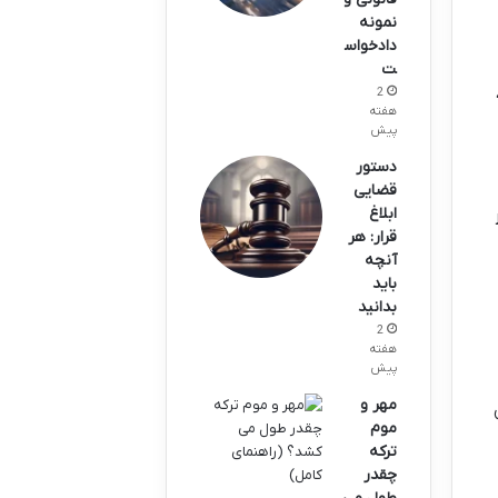
نمونه
دادخواس
ت
2
هفته
پیش
دستور
قضایی
ابلاغ
قرار: هر
آنچه
باید
بدانید
2
هفته
پیش
مهر و
موم
ترکه
چقدر