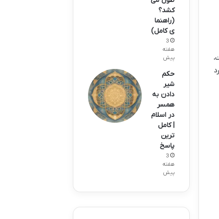
طول می
کشد؟
(راهنما
ی کامل)
3
هفته
،
پیش
د
حکم
شیر
دادن به
همسر
در اسلام
| کامل
ترین
پاسخ
3
هفته
پیش