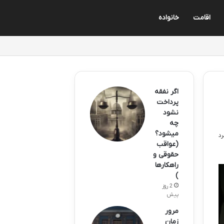
اقامت
خانواده
اگر نفقه
پرداخت
نشود
چه
میشود؟
(عواقب
حقوقی و
راهکارها
)
2 روز
پیش
مرور
زمان