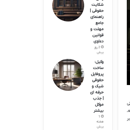
شکایت
حقوقی |
راهنمای
جامع
مهلت و
قوانین
دعاوی
2 روز
پیش
وکیل:
ساخت
پروفایل
حقوقی
شیک و
حرفه ای
| جذب
ی
موکل
،
بیشتر
1
ر
هفته
پیش