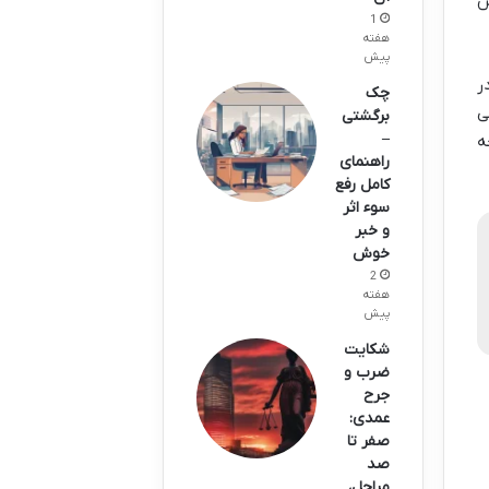
س
1
هفته
پیش
 در
چک
ی
برگشتی
–
ه
راهنمای
کامل رفع
سوء اثر
و خبر
خوش
2
هفته
پیش
شکایت
ضرب و
جرح
عمدی:
صفر تا
صد
مراحل،