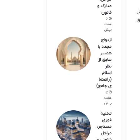
مدارک و
ل
قانون
ق
2
هفته
پیش
ازدواج
مجدد با
همسر
سابق از
نظر
اسلام
(راهنما
ی جامع)
2
هفته
پیش
تخلیه
فوری
مستاجر:
مراحل
قانونی و