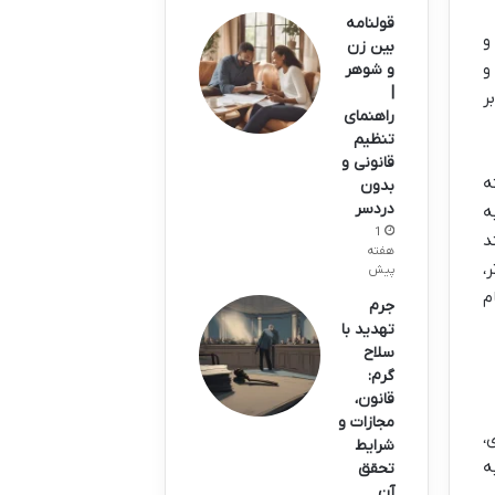
قولنامه
و
بین زن
و
و شوهر
|
ر
راهنمای
تنظیم
قانونی و
ه
بدون
دردسر
ه
1
د
هفته
،
پیش
م
جرم
تهدید با
سلاح
گرم:
قانون،
مجازات و
،
شرایط
ه
تحقق
آن