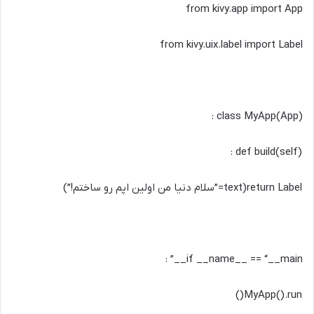
from kivy.app import App
from kivy.uix.label import Label
class MyApp(App) :
def build(self) :
return Label(text=”سلام دنیا من اولین اپم رو ساختم!”)
if __name__ == “__main__” :
MyApp().run()