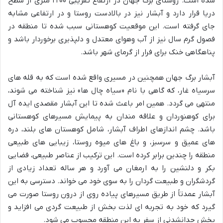
شده است. روستای برگ جهان در ارتفاع تقریبی ۲۲۰۰ متری از سطح
دریا قرار دارد و آبشار نیز در بالادست روستا و در ارتفاعی مشابه
جای گرفته است. این موقعیت کوهستانی سبب شده تا منطقه در
فصول گرم سال نیز از آب وهوای معتدل و دلپذیری برخوردار باشد و
پناهگاهی خنک برای فرار از گرمای شهر باشد.
آبشار برگ جهان همچنین در مسیری واقع شده است که به قله های
سرسیاه غار، که گاهی با نام «سیاه چال ها» نیز شناخته می شوند،
منتهی می گردد. همین امر باعث شده تا این آبشار مقصدی ایده آل
برای کوهنوردان و علاقه مندان به پیمایش مسیرهای کوهستانی
باشد. چشم اندازهای اطراف آبشار، شامل کوهستان های بلند، دره
های عمیق و سرسبز، و باغ های میوه روستا، زیبایی های طبیعی
منطقه را چندین برابر کرده است. این ترکیب از عناصر طبیعی، فضایی
بکر و دلنشین را به ارمغان می آورد و هر ساله تعداد زیادی از
گردشگران و طبیعت گردان را به سوی خود می خواند. دسترسی به این
آبشار عمدتاً از طریق مسیرهای پیاده روی از درون روستا صورت می
گیرد که خود به تجربه ای لذت بخش از طبیعت گردی می افزاید و
بخش جدانشدنی از سفر به این منطقه محسوب می شود.