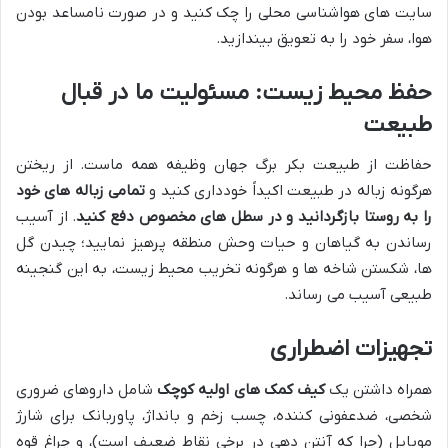
سایت های هواشناسی محلی را چک کنید و در صورت نامساعد بودن
هوا، سفر خود را به تعویق بیندازید.
حفظ محیط زیست: مسئولیت ما در قبال
طبیعت
حفاظت از طبیعت بکر برگ جهان وظیفه همه ماست. از ریختن
هرگونه زباله در طبیعت اکیداً خودداری کنید و
تمامی زباله های خود
را به روستا بازگردانید و در سطل های مخصوص دفع کنید
. از آسیب
رساندن به گیاهان و حیات وحش منطقه پرهیز نمایید؛ چیدن گل
ها، شکستن شاخه ها و هرگونه تخریب محیط زیست، به این گنجینه
طبیعی آسیب می رساند.
تجهیزات اضطراری
همراه داشتن یک
کیف کمک های اولیه کوچک
شامل داروهای ضروری
شخصی، ضدعفونی کننده، چسب زخم و بانداژ، پاوربانک برای شارژ
موبایل (چرا که آنتن دهی در برخی نقاط ضعیف است)، و چراغ قوه